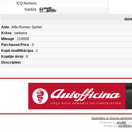
ICQ Numurs:
Garāža:
dzin
Auto
: Alfa-Romeo Spider
Krāsa
: sarkana
Mileage
: 210000
Purchased Price
: 0
Kopā modifikācijas
: 1
Kopējie tēriņi
: 0
Description
:
Sazināties ar foruma administr
Powered by
phpBB
© p
Design by
phpBBSty