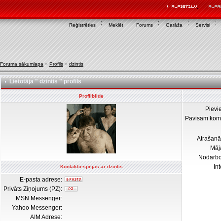
Reģistrēties
Meklēt
Forums
Garāža
Servisi
Foruma sākumlapa
»
Profils
»
dzintis
Lietotāja " dzintis " profils
Profilbilde
Pievi
Pavisam kom
Atrašanā
Māj
Nodarb
In
Kontaktiespējas ar dzintis
E-pasta adrese:
Privāts Ziņojums (PZ):
MSN Messenger:
Yahoo Messenger:
AIM Adrese: