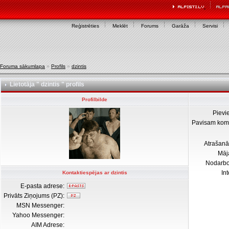
Reģistrēties
Meklēt
Forums
Garāža
Servisi
Foruma sākumlapa
»
Profils
»
dzintis
Lietotāja " dzintis " profils
Profilbilde
Pievi
Pavisam kom
Atrašanā
Māj
Nodarb
In
Kontaktiespējas ar dzintis
E-pasta adrese:
Privāts Ziņojums (PZ):
MSN Messenger:
Yahoo Messenger:
AIM Adrese: