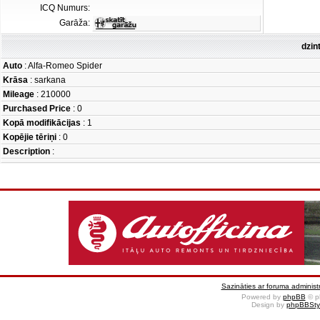
ICQ Numurs:
Garāža:
dzin
Auto
: Alfa-Romeo Spider
Krāsa
: sarkana
Mileage
: 210000
Purchased Price
: 0
Kopā modifikācijas
: 1
Kopējie tēriņi
: 0
Description
:
Sazināties ar foruma administr
Powered by
phpBB
© p
Design by
phpBBSty