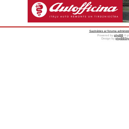
Sazināties ar foruma administr
Powered by
phpBB
© p
Design by
phpBBSty