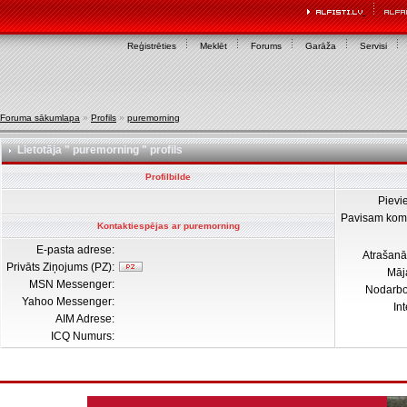
Reģistrēties
Meklēt
Forums
Garāža
Servisi
Foruma sākumlapa
»
Profils
»
puremorning
Lietotāja " puremorning " profils
Profilbilde
Pievi
Pavisam kom
Kontaktiespējas ar puremorning
E-pasta adrese:
Atrašanā
Privāts Ziņojums (PZ):
Māj
MSN Messenger:
Nodarb
Yahoo Messenger:
In
AIM Adrese:
ICQ Numurs: