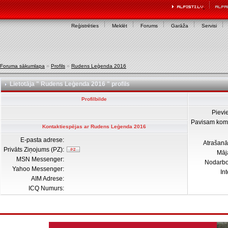
Reģistrēties
Meklēt
Forums
Garāža
Servisi
Foruma sākumlapa
»
Profils
»
Rudens Leģenda 2016
Lietotāja " Rudens Leģenda 2016 " profils
Profilbilde
Pievi
Pavisam kom
Kontaktiespējas ar Rudens Leģenda 2016
E-pasta adrese:
Atrašanā
Privāts Ziņojums (PZ):
Māj
MSN Messenger:
Nodarb
Yahoo Messenger:
In
AIM Adrese:
ICQ Numurs: