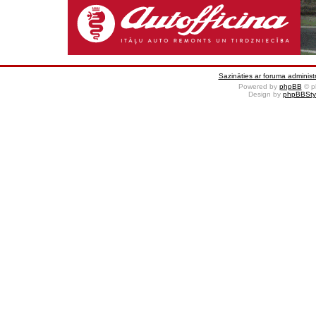
Sazināties ar foruma administr
Powered by
phpBB
© p
Design by
phpBBSty