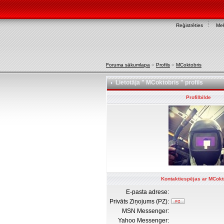
Reģistrēties
Mek
Foruma sākumlapa
»
Profils
»
MCoktobris
Lietotāja " MCoktobris " profils
Profilbilde
Kontaktiespējas ar MCokt
E-pasta adrese:
Privāts Ziņojums (PZ):
MSN Messenger:
Yahoo Messenger: