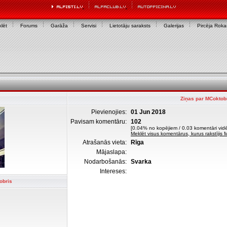
lēt
Forums
Garāža
Servisi
Lietotāju saraksts
Galerijas
Pircēja Rok
Ziņas par MCoktob
Pievienojies:
01 Jun 2018
Pavisam komentāru:
102
[0.04% no kopējiem / 0.03 komentāri vidē
Meklēt visus komentārus, kurus rakstījis 
Atrašanās vieta:
Rīga
Mājaslapa:
Nodarbošanās:
Svarka
Intereses:
obris