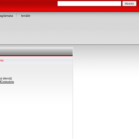
asgrāmata
Ienākt
ris
ji dienā]
MCoktobris