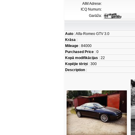
AIM Adrese:
ICQ Numurs:
Garāža:
Auto
: Alfa-Romeo GTV 3.0
Krāsa
:
Mileage
: 84000
Purchased Price
: 0
Kopā modifikācijas
: 22
Kopējie tēriņi
: 300
Description
: