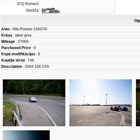
ICQ Numurs:
Garāža:
Oga
Auto
: Alfa-Romeo 156GTA
Krāsa
: steel grey
Mileage
: 27000
Purchased Price
: 0
Kopā modifikācijas
: 6
Kopējie tēriņi
: 748
Description
: 2004 156 GTA