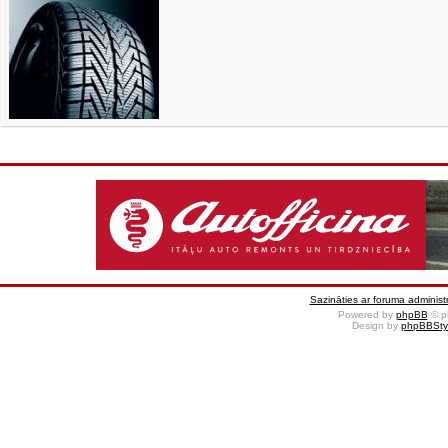
Sazināties ar foruma administr
Powered by
phpBB
© p
Design by
phpBBSty