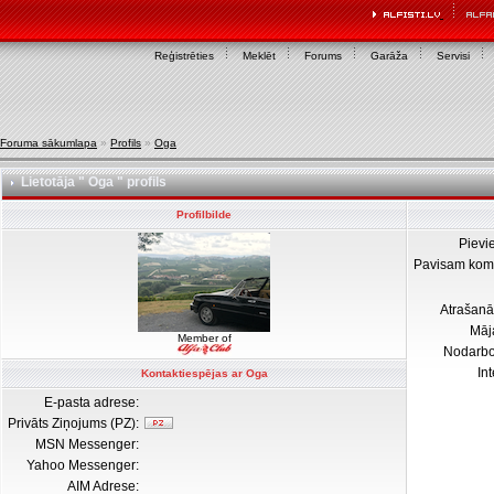
Reģistrēties
Meklēt
Forums
Garāža
Servisi
Foruma sākumlapa
»
Profils
»
Oga
Lietotāja " Oga " profils
Profilbilde
Pievi
Pavisam kom
Atrašanā
Māj
Member of
Nodarb
In
Kontaktiespējas ar Oga
E-pasta adrese:
Privāts Ziņojums (PZ):
MSN Messenger:
Yahoo Messenger:
AIM Adrese: