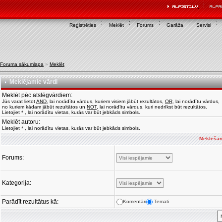
Reģistrēties
Meklēt
Forums
Garāža
Servisi
Foruma sākumlapa
»
Meklēt
Meklējamie vārdi
Meklēt pēc atslēgvārdiem:
Jūs varat lietot
AND
, lai norādītu vārdus, kuriem visiem jābūt rezultātos,
OR
, lai norādītu vārdus,
no kuriem kādam jābūt rezultātos un
NOT
, lai norādītu vārdus, kuri nedrīkst būt rezultātos.
Lietojiet * , lai norādītu vietas, kurās var būt jebkāds simbols.
Meklēt autoru:
Lietojiet * , lai norādītu vietas, kurās var būt jebkāds simbols.
Meklēšan
Forums:
Kategorija:
Parādīt rezultātus kā:
Komentāri
Temati