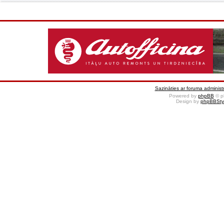
Sazināties ar foruma administr
Powered by
phpBB
© p
Design by
phpBBSty