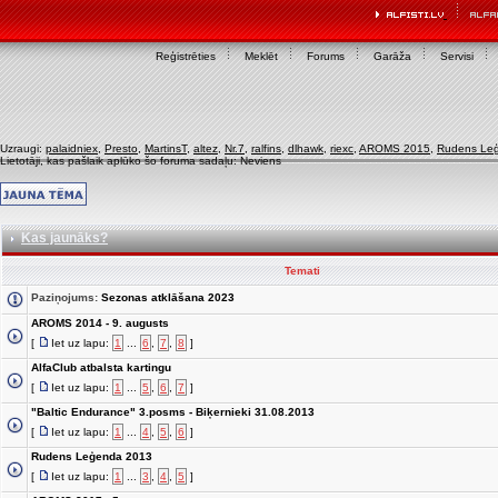
Reģistrēties
Meklēt
Forums
Garāža
Servisi
Uzraugi:
palaidniex
,
Presto
,
MartinsT
,
altez
,
Nr.7
,
ralfins
,
dlhawk
,
riexc
,
AROMS 2015
,
Rudens Le
Lietotāji, kas pašlaik aplūko šo foruma sadaļu: Neviens
Kas jaunāks?
Temati
Paziņojums:
Sezonas atklāšana 2023
AROMS 2014 - 9. augusts
[
Iet uz lapu:
1
...
6
,
7
,
8
]
AlfaClub atbalsta kartingu
[
Iet uz lapu:
1
...
5
,
6
,
7
]
"Baltic Endurance" 3.posms - Biķernieki 31.08.2013
[
Iet uz lapu:
1
...
4
,
5
,
6
]
Rudens Leģenda 2013
[
Iet uz lapu:
1
...
3
,
4
,
5
]