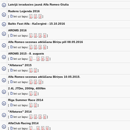
Latvijā ieradusies jaunā Alfa Romeo Giulia
Rudens Leģenda 2016
[
Iet uz lapu:
1
,
2
,
3
]
Baltic Fast Alfa - Kačerginė - 15.10.2016
AROMS 2016
[
Iet uz lapu:
1
,
2
,
3
,
4
]
Alfa Romeo sezonas atklāšana Bīriņu pilī 08.05.2016
[
Iet uz lapu:
1
,
2
,
3
,
4
]
AROMS 2015 - 8. augusts
[
Iet uz lapu:
1
...
3
,
4
,
5
]
"Alfaturas" 2015
[
Iet uz lapu:
1
,
2
]
Alfa Romeo sezonas atklāšana Bīriņos 10.05.2015.
[
Iet uz lapu:
1
,
2
,
3
]
2.4L JTDm, 200Hp, 400Nm
[
Iet uz lapu:
1
,
2
]
Riga Summer Race 2014
[
Iet uz lapu:
1
,
2
]
"Alfaturas" 2014
[
Iet uz lapu:
1
,
2
,
3
,
4
]
AlfaClub Racing 2014
[
Iet uz lapu:
1
...
4
,
5
,
6
]