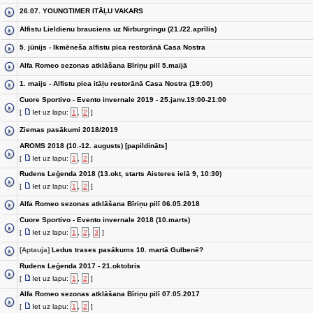
26.07. YOUNGTIMER ITĀĻU VAKARS
Alfistu Lieldienu brauciens uz Nirburgringu (21./22.aprīlis)
5. jūnijs - Ikmēneša alfistu pica restorānā Casa Nostra
Alfa Romeo sezonas atklāšana Bīriņu pilī 5.maijā
1. maijs - Alfistu pica itāļu restorānā Casa Nostra (19:00)
Cuore Sportivo - Evento invernale 2019 - 25.janv.19:00-21:00
[
Iet uz lapu:
1
,
2
]
Ziemas pasākumi 2018/2019
AROMS 2018 (10.-12. augusts) [papildināts]
[
Iet uz lapu:
1
,
2
]
Rudens Leģenda 2018 (13.okt, starts Aisteres ielā 9, 10:30)
[
Iet uz lapu:
1
,
2
]
Alfa Romeo sezonas atklāšana Bīriņu pilī 06.05.2018
Cuore Sportivo - Evento invernale 2018 (10.marts)
[
Iet uz lapu:
1
,
2
,
3
]
[Aptauja]
Ledus trases pasākums 10. martā Gulbenē?
Rudens Leģenda 2017 - 21.oktobris
[
Iet uz lapu:
1
,
2
]
Alfa Romeo sezonas atklāšana Bīriņu pilī 07.05.2017
[
Iet uz lapu:
1
,
2
]