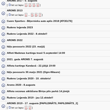
AROMS 2017 - 5. augusts
[
Iet uz lapu:
1
,
2
,
3
,
4
]
AROMS 2013
[
Iet uz lapu:
1
...
5
,
6
,
7
]
Cuore Sportivo - Biķernieku auto aplis 2018 [ATCELTS]
Rudens leģenda 2023
Rudens Leģenda 2022 - 8.oktobrī!
AROMS 2022
Itāļu pavasaris 2022 (15. maijā)
Alfisti Madonas kartingu trasē 5.septembrī 14:00
2021. gada AROMS 7. augustā
Alfistu kartings Kandavā - 22.jūlijā 19:00
Itāļu pavasaris 30.maijs 2021 (Ogre-Nītaure)
Rudens Leģenda 2020 - 10. oktobris!
Aroms 2020 - 8.augusts
Alfistu sezonas atklāšana Bīriņu pils parkā 14.jūnijā
Rudens Leģenda 2019 - jau 12.oktobrī!
AROMS 2019 - 17. augusts [PAPILDINĀTS; PAPILDINĀTS_2]
[
Iet uz lapu:
1
,
2
]