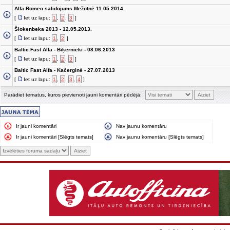
Alfa Romeo salidojums Mežotnē 11.05.2014.
[
Iet uz lapu:
1
,
2
,
3
]
Šlokenbeka 2013 - 12.05.2013.
[
Iet uz lapu:
1
,
2
]
Baltic Fast Alfa - Biķernieki - 08.06.2013
[
Iet uz lapu:
1
,
2
,
3
]
Baltic Fast Alfa - Kačerginė - 27.07.2013
[
Iet uz lapu:
1
,
2
,
3
,
4
]
Parādiet tematus, kuros pievienoti jauni komentāri pēdējā:
Ir jauni komentāri
Nav jaunu komentāru
Ir jauni komentāri [Slēgts temats]
Nav jaunu komentāru [Slēgts temats]