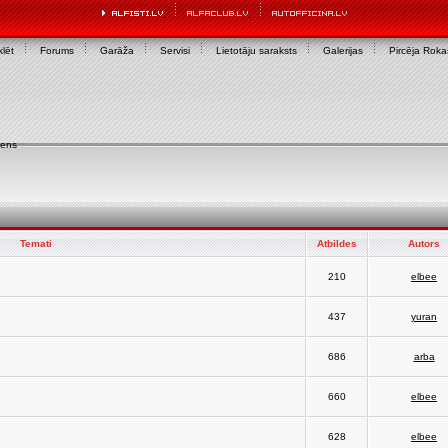
lēt
Forums
Garāža
Servisi
Lietotāju saraksts
Galerijas
Pircēja Rok
iens
Temati
Atbildes
Autors
210
elbee
437
yuran
686
arba
660
elbee
628
elbee