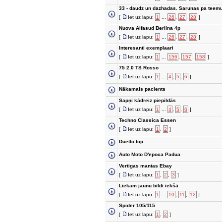
33 - daudz un dazhadas. Sarunas pa teemu
[
Iet uz lapu:
1
...
26
,
27
,
28
]
Nuova Alfasud Berlina 4p
[
Iet uz lapu:
1
...
26
,
27
,
28
]
Interesanti exemplaari
[
Iet uz lapu:
1
...
156
,
157
,
158
]
75 2.0 TS Rosso
[
Iet uz lapu:
1
...
4
,
5
,
6
]
Nākamais pacients
Sapņi kādreiz piepildās
[
Iet uz lapu:
1
...
4
,
5
,
6
]
Techno Classica Essen
[
Iet uz lapu:
1
,
2
]
Duetto top
Auto Moto D'epoca Padua
Vertigas mantas Ebay
[
Iet uz lapu:
1
,
2
,
3
]
Liekam jaunu bildi iekšā
[
Iet uz lapu:
1
...
10
,
11
,
12
]
Spider 105/115
[
Iet uz lapu:
1
,
2
]