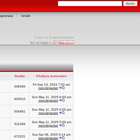
asgrāmata
Ienākt
1
lapa no
2
lapām pavisam
Iet uz lapu
1
,
2
Nākošais
Skatīts
Pēdējais komentārs
Fri Sep 13, 2024 7:53 am
348346
monclerjacket
Sun May 11, 2025 6:00 pm
403510
monclerjacket
Sun May 11, 2025 6:00 pm
504491
monclerjacket
Sun May 11, 2025 5:59 pm
511348
monclerjacket
Sun Apr 06, 2025 6:14 pm
473231
monclerjacket