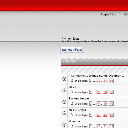
Reģistrēties
Mek
Uzraugs:
Oga
Lietotāji, kas pašlaik aplūko šo foruma sadaļu: Nev
Retro
Paziņojums:
Vērtīgas saites Oldtimeri...
[
Iet uz lapu:
1
...
13
,
14
,
15
]
GTV6
[
Iet uz lapu:
1
...
28
,
29
,
30
]
Bertone coupe
[
Iet uz lapu:
1
...
44
,
45
,
46
]
75 TS Grigio
[
Iet uz lapu:
1
...
43
,
44
,
45
]
Novanta
[
Iet uz lapu:
1
...
40
,
41
,
42
]