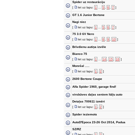
Spider uz restaurāciju
[
Iet uz lapu:
1
...
5
,
6
,
7
]
GT 1.6 Junior Bertone
Nagi niez
[
Iet uz lapu:
1
...
5
,
6
,
7
]
75 3.0 6V Nero
[
Iet uz lapu:
1
...
8
,
9
,
10
]
Brīvdienu autiņa izvēle
Bianco 75
[
Iet uz lapu:
1
...
14
,
15
,
16
]
Monréal .....
[
Iet uz lapu:
1
,
2
]
2600 Bertone Coupe
Alfa Spider 1960, garage find!
virsbūves daļas seniem Itāļu auto
Detaļas 700611 izmēri
[
Iet uz lapu:
1
,
2
]
Spider ieziemots
AutoD'Epoca 23-26 Oct 2014, Padua
SZ/RZ
[
Iet uz lapu:
1
,
2
]