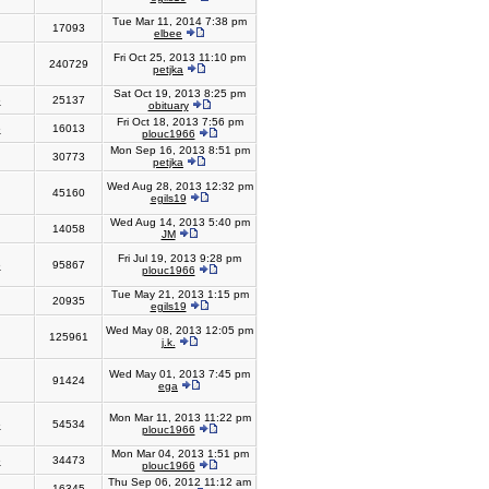
Tue Mar 11, 2014 7:38 pm
17093
elbee
Fri Oct 25, 2013 11:10 pm
240729
petjka
Sat Oct 19, 2013 8:25 pm
6
25137
obituary
Fri Oct 18, 2013 7:56 pm
6
16013
plouc1966
Mon Sep 16, 2013 8:51 pm
30773
petjka
Wed Aug 28, 2013 12:32 pm
45160
egils19
Wed Aug 14, 2013 5:40 pm
14058
JM
Fri Jul 19, 2013 9:28 pm
6
95867
plouc1966
Tue May 21, 2013 1:15 pm
20935
egils19
Wed May 08, 2013 12:05 pm
125961
j.k.
Wed May 01, 2013 7:45 pm
91424
ega
Mon Mar 11, 2013 11:22 pm
6
54534
plouc1966
Mon Mar 04, 2013 1:51 pm
6
34473
plouc1966
Thu Sep 06, 2012 11:12 am
16345