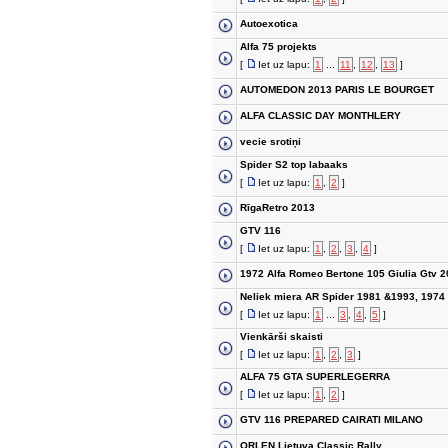
Autoexotica
Alfa 75 projekts
[
Iet uz lapu:
1
...
11
,
12
,
13
]
AUTOMEDON 2013 PARIS LE BOURGET
ALFA CLASSIC DAY MONTHLERY
vecie srotiņi
Spider S2 top labaaks
[
Iet uz lapu:
1
,
2
]
RīgaRetro 2013
GTV 116
[
Iet uz lapu:
1
,
2
,
3
,
4
]
1972 Alfa Romeo Bertone 105 Giulia Gtv 2
Neliek miera AR Spider 1981 &1993, 1974
[
Iet uz lapu:
1
...
3
,
4
,
5
]
Vienkārši skaisti
[
Iet uz lapu:
1
,
2
,
3
]
ALFA 75 GTA SUPERLEGERRA
[
Iet uz lapu:
1
,
2
]
GTV 116 PREPARED CAIRATI MILANO
ORLEN Lietuva Classic Rally