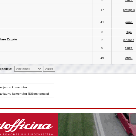
17
pratigais
41
yuran
6
Oga
olare Zagato
2
jansons
0
elbee
49
AtisG
i pēdējā:
av jaunu komentāru
v jaunu komentāru [Slēgts temats]