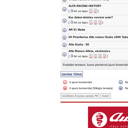
ALFA RACING HISTORY
[
Iet uz lapu:
1
,
2
]
Kur dabut detalas veciem auto?
[
Iet uz lapu:
1
,
2
,
3
]
AR 51 Matta
65 Pininfarina Alfa romeo Giulia 1600 Tub
Alfa Giulia - 50
Alfa Romeo Alfeta, ekskluzīvs
[
Iet uz lapu:
1
,
2
,
3
,
4
]
Parādiet tematus, kuros pievienoti jauni komentār
Ir jauni komentāri
N
Ir jauni komentāri [Slēgts temats]
Na