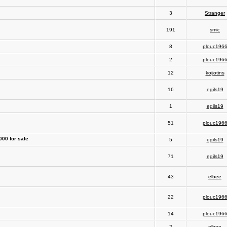
3
Stranger
191
smic
8
plouc196
2
plouc196
12
koijotins
16
egils19
1
egils19
51
plouc196
000 for sale
5
egils19
71
egils19
43
elbee
22
plouc196
14
plouc196
2
elbee