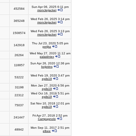
Sun Apr 06, 2025 6:11 pm
452584
monclerjacket
Wed Feb 26, 2025 3:14 pm
365248
monclerjacket
Wed Feb 26, 2025 3:13 pm
1508574
monclerjacket
Thu Jul 23, 2020 5:05 pm
142918
petjka
Wed May 27, 2020 11:12 am
26264
palaidniex
Sun Apr 26, 2020 12:36 pm
118857
koijotins
Wed Feb 19, 2020 3:47 pm
53222
egils19
Mon Jan 27, 2020 6:56 pm
31198
egils19
Wed Oct 16, 2019 5:51 pm
22312
egils19
Sat Nov 10, 2018 12:01 pm
75037
egils19
Fri Apr 27, 2018 2:52 pm
241447
Campagnolo
Mon Sep 11, 2017 2:51 pm
48942
elbee