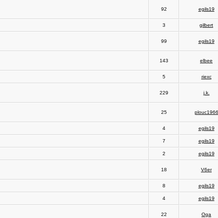
92
egils19
3
gilbert
99
egils19
143
elbee
5
riexc
229
j.k.
25
plouc196
4
egils19
7
egils19
2
egils19
18
V6er
8
egils19
4
egils19
22
Oga