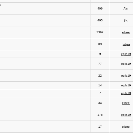
.
409
Alsi
405
j.k.
2367
elbee
83
petjka
9
egils19
77
egils19
22
egils19
14
egils19
7
egils19
34
elbee
178
egils19
17
elbee