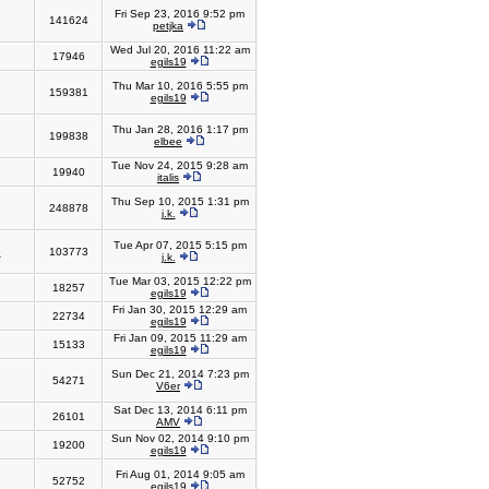
Fri Sep 23, 2016 9:52 pm
141624
petjka
Wed Jul 20, 2016 11:22 am
17946
egils19
Thu Mar 10, 2016 5:55 pm
159381
egils19
Thu Jan 28, 2016 1:17 pm
199838
elbee
Tue Nov 24, 2015 9:28 am
19940
italis
Thu Sep 10, 2015 1:31 pm
248878
j.k.
Tue Apr 07, 2015 5:15 pm
6
103773
j.k.
Tue Mar 03, 2015 12:22 pm
18257
egils19
Fri Jan 30, 2015 12:29 am
22734
egils19
Fri Jan 09, 2015 11:29 am
15133
egils19
Sun Dec 21, 2014 7:23 pm
54271
V6er
Sat Dec 13, 2014 6:11 pm
26101
AMV
Sun Nov 02, 2014 9:10 pm
19200
egils19
Fri Aug 01, 2014 9:05 am
52752
egils19