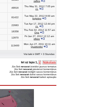
ralfins
Thu May 31, 2012 7:05 pm
49916
j.k.
Tue May 22, 2012 9:00 am
81422
koijotins
Tue Apr 17, 2012 12:44 pm
22683
j.k.
Thu Feb 02, 2012 11:57 am
16358
Oga
Fri Jan 27, 2012 12:12 am
12870
elbee
Mon Jun 27, 2011 10:11 am
113400
Quattordici
Visi laiki ir GMT + 3 Stundas
Iet uz lapu
1
,
2
Nākošais
Jūs šeit
nevarat
izveidot jaunus tematus
Jūs šeit
nevarat
pievienot komentārus
Jūs šeit
nevarat
rediģēt savus komentārus
Jūs šeit
nevarat
dzēst savus komentārus
Jūs šeit
nevarat
balsot aptaujās