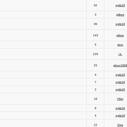
92
egils19
3
gilbert
99
egils19
143
elbee
5
riexc
229
j.k.
25
plouc196
4
egils19
7
egils19
2
egils19
18
V6er
8
egils19
4
egils19
22
Oga