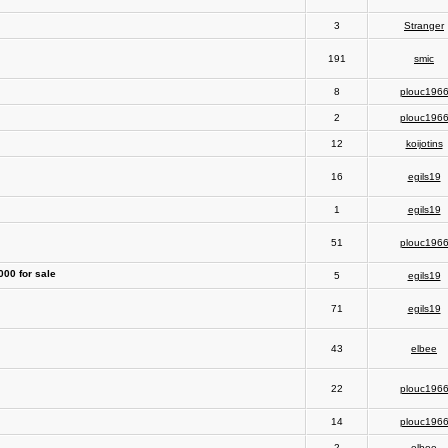
3
Stranger
191
smic
8
plouc196
2
plouc196
12
koijotins
16
egils19
1
egils19
51
plouc196
000 for sale
5
egils19
71
egils19
43
elbee
22
plouc196
14
plouc196
2
elbee