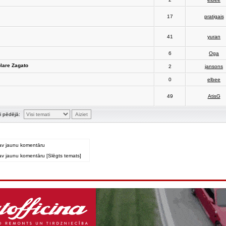
17
pratigais
41
yuran
6
Oga
olare Zagato
2
jansons
0
elbee
49
AtisG
i pēdējā:
av jaunu komentāru
v jaunu komentāru [Slēgts temats]