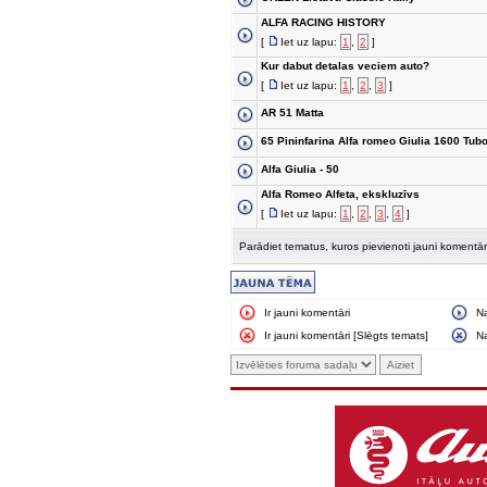
ALFA RACING HISTORY
[
Iet uz lapu:
1
,
2
]
Kur dabut detalas veciem auto?
[
Iet uz lapu:
1
,
2
,
3
]
AR 51 Matta
65 Pininfarina Alfa romeo Giulia 1600 Tub
Alfa Giulia - 50
Alfa Romeo Alfeta, ekskluzīvs
[
Iet uz lapu:
1
,
2
,
3
,
4
]
Parādiet tematus, kuros pievienoti jauni komentār
Ir jauni komentāri
N
Ir jauni komentāri [Slēgts temats]
Na