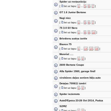
Spider uz restaurāciju
[
Iet uz lapu:
1
...
5
,
6
,
7
]
GT 1.6 Junior Bertone
Nagi niez
[
Iet uz lapu:
1
...
5
,
6
,
7
]
75 3.0 6V Nero
[
Iet uz lapu:
1
...
8
,
9
,
10
]
Brīvdienu autiņa izvēle
Bianco 75
[
Iet uz lapu:
1
...
14
,
15
,
16
]
Monréal .....
[
Iet uz lapu:
1
,
2
]
2600 Bertone Coupe
Alfa Spider 1960, garage find!
virsbūves daļas seniem Itāļu auto
Detaļas 700611 izmēri
[
Iet uz lapu:
1
,
2
]
Spider ieziemots
AutoD'Epoca 23-26 Oct 2014, Padua
SZ/RZ
[
Iet uz lapu:
1
,
2
]