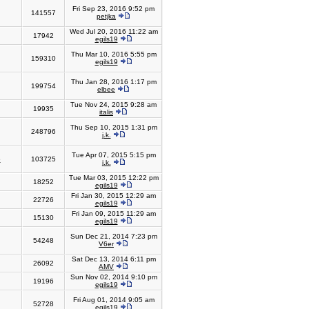
Fri Sep 23, 2016 9:52 pm
141557
petjka
Wed Jul 20, 2016 11:22 am
17942
egils19
Thu Mar 10, 2016 5:55 pm
159310
egils19
Thu Jan 28, 2016 1:17 pm
199754
elbee
Tue Nov 24, 2015 9:28 am
19935
italis
Thu Sep 10, 2015 1:31 pm
248796
j.k.
Tue Apr 07, 2015 5:15 pm
6
103725
j.k.
Tue Mar 03, 2015 12:22 pm
18252
egils19
Fri Jan 30, 2015 12:29 am
22726
egils19
Fri Jan 09, 2015 11:29 am
15130
egils19
Sun Dec 21, 2014 7:23 pm
54248
V6er
Sat Dec 13, 2014 6:11 pm
26092
AMV
Sun Nov 02, 2014 9:10 pm
19196
egils19
Fri Aug 01, 2014 9:05 am
52728
egils19