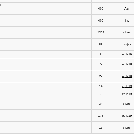
.
409
Alsi
405
j.k.
2367
elbee
83
petjka
9
egils19
77
egils19
22
egils19
14
egils19
7
egils19
34
elbee
178
egils19
17
elbee