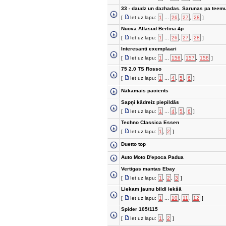
33 - daudz un dazhadas. Sarunas pa teemu
[
Iet uz lapu:
1
...
26
,
27
,
28
]
Nuova Alfasud Berlina 4p
[
Iet uz lapu:
1
...
26
,
27
,
28
]
Interesanti exemplaari
[
Iet uz lapu:
1
...
156
,
157
,
158
]
75 2.0 TS Rosso
[
Iet uz lapu:
1
...
4
,
5
,
6
]
Nākamais pacients
Sapņi kādreiz piepildās
[
Iet uz lapu:
1
...
4
,
5
,
6
]
Techno Classica Essen
[
Iet uz lapu:
1
,
2
]
Duetto top
Auto Moto D'epoca Padua
Vertigas mantas Ebay
[
Iet uz lapu:
1
,
2
,
3
]
Liekam jaunu bildi iekšā
[
Iet uz lapu:
1
...
10
,
11
,
12
]
Spider 105/115
[
Iet uz lapu:
1
,
2
]