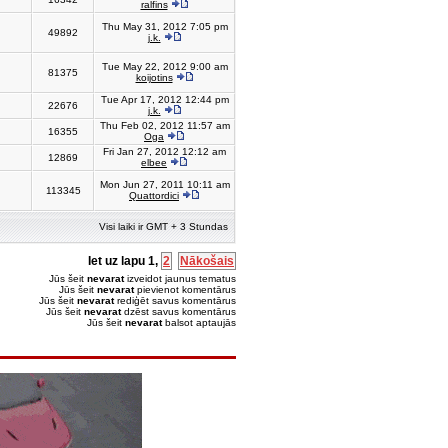
ralfins
Thu May 31, 2012 7:05 pm
49892
j.k.
Tue May 22, 2012 9:00 am
81375
koijotins
Tue Apr 17, 2012 12:44 pm
22676
j.k.
Thu Feb 02, 2012 11:57 am
16355
Oga
Fri Jan 27, 2012 12:12 am
12869
elbee
Mon Jun 27, 2011 10:11 am
113345
Quattordici
Visi laiki ir GMT + 3 Stundas
Iet uz lapu
1
,
2
Nākošais
Jūs šeit
nevarat
izveidot jaunus tematus
Jūs šeit
nevarat
pievienot komentārus
Jūs šeit
nevarat
rediģēt savus komentārus
Jūs šeit
nevarat
dzēst savus komentārus
Jūs šeit
nevarat
balsot aptaujās