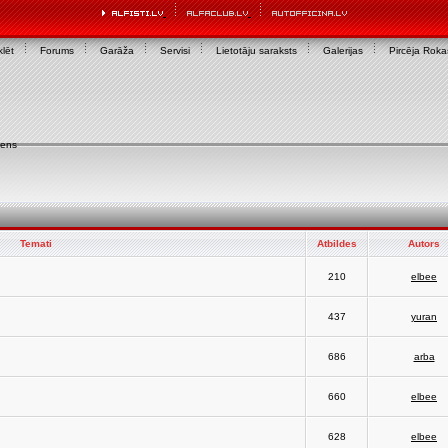
lēt
Forums
Garāža
Servisi
Lietotāju saraksts
Galerijas
Pircēja Rok
iens
Temati
Atbildes
Autors
210
elbee
437
yuran
686
arba
660
elbee
628
elbee