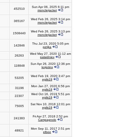
Sun Apr 06, 2025 6:11 pm
452510
monclerjacket
Wed Feb 26, 2025 3:14 pm
365167
monclerjacket
Wed Feb 26, 2025 3:13 pm
1508440
monclerjacket
Thu Jul 23, 2020 5:05 pm
142846
petjka
Wed May 27, 2020 11:12 am
26263
palaidniex
Sun Apr 26, 2020 12:36 pm
118848
koijotins
Wed Feb 19, 2020 3:47 pm
53205
egils19
Mon Jan 27, 2020 6:56 pm
31196
egils19
Wed Oct 16, 2019 5:51 pm
22307
egils19
Sat Nov 10, 2018 12:01 pm
75005
egils19
Fri Apr 27, 2018 2:52 pm
241383
Campagnolo
Mon Sep 11, 2017 2:51 pm
48921
elbee