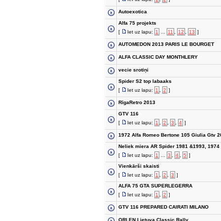
Autoexotica
Alfa 75 projekts
[
Iet uz lapu:
1
...
11
,
12
,
13
]
AUTOMEDON 2013 PARIS LE BOURGET
ALFA CLASSIC DAY MONTHLERY
vecie srotiņi
Spider S2 top labaaks
[
Iet uz lapu:
1
,
2
]
RīgaRetro 2013
GTV 116
[
Iet uz lapu:
1
,
2
,
3
,
4
]
1972 Alfa Romeo Bertone 105 Giulia Gtv 2
Neliek miera AR Spider 1981 &1993, 1974
[
Iet uz lapu:
1
...
3
,
4
,
5
]
Vienkārši skaisti
[
Iet uz lapu:
1
,
2
,
3
]
ALFA 75 GTA SUPERLEGERRA
[
Iet uz lapu:
1
,
2
]
GTV 116 PREPARED CAIRATI MILANO
ORLEN Lietuva Classic Rally