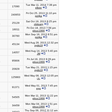
Tue Mar 11, 2014 7:38 pm
17090
elbee
Fri Oct 25, 2013 11:10 pm
240653
petjka
Sat Oct 19, 2013 8:25 pm
6
25129
obituary
Fri Oct 18, 2013 7:56 pm
6
16011
plouc1966
Mon Sep 16, 2013 8:51 pm
30760
petjka
Wed Aug 28, 2013 12:32 pm
45134
egils19
Wed Aug 14, 2013 5:40 pm
14057
JM
Fri Jul 19, 2013 9:28 pm
6
95806
plouc1966
Tue May 21, 2013 1:15 pm
20929
egils19
Wed May 08, 2013 12:05 pm
125883
j.k.
Wed May 01, 2013 7:45 pm
91371
ega
Mon Mar 11, 2013 11:22 pm
6
54505
plouc1966
Mon Mar 04, 2013 1:51 pm
6
34459
plouc1966
Thu Sep 06, 2012 11:12 am
16342