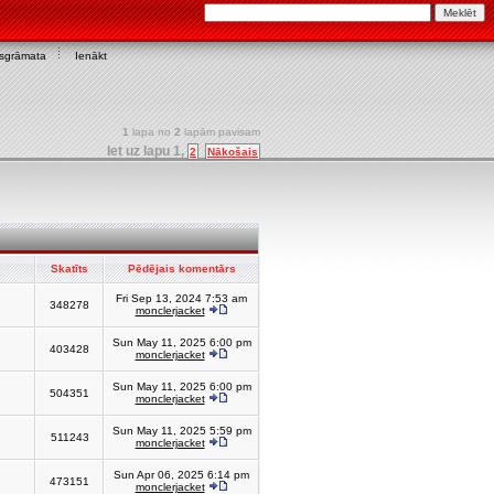
asgrāmata
Ienākt
1
lapa no
2
lapām pavisam
Iet uz lapu
1
,
2
Nākošais
Skatīts
Pēdējais komentārs
Fri Sep 13, 2024 7:53 am
348278
monclerjacket
Sun May 11, 2025 6:00 pm
403428
monclerjacket
Sun May 11, 2025 6:00 pm
504351
monclerjacket
Sun May 11, 2025 5:59 pm
511243
monclerjacket
Sun Apr 06, 2025 6:14 pm
473151
monclerjacket