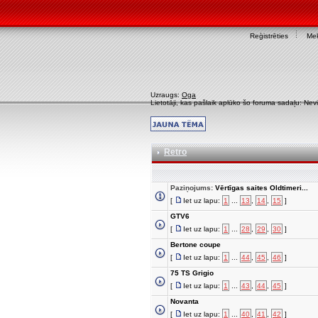
Reģistrēties
Mek
Uzraugs:
Oga
Lietotāji, kas pašlaik aplūko šo foruma sadaļu: Nev
Retro
Paziņojums:
Vērtīgas saites Oldtimeri...
[
Iet uz lapu:
1
...
13
,
14
,
15
]
GTV6
[
Iet uz lapu:
1
...
28
,
29
,
30
]
Bertone coupe
[
Iet uz lapu:
1
...
44
,
45
,
46
]
75 TS Grigio
[
Iet uz lapu:
1
...
43
,
44
,
45
]
Novanta
[
Iet uz lapu:
1
...
40
,
41
,
42
]