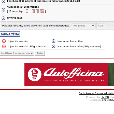
Fast Lap 2011 posms II (Bikernieku moto trase) 2011.06.18
"Minišoseja" Biķerniekos
[
Iet uz lapu:
1
...
8
,
9
,
10
]
driving days
Parādiet tematus, kuros pievienoti jauni komentāri pēdējā:
Ir jauni komentāri
Nav jaunu komentāru
Ir jauni komentāri [Slēgts temats]
Nav jaunu komentāru [Slēgts temats]
Sazināties ar foruma administr
Powered by
phpBB
© p
Design by
phpBBSty