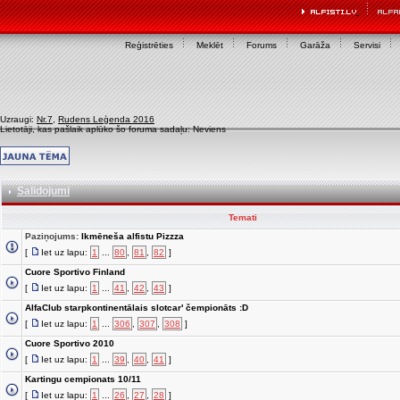
Reģistrēties
Meklēt
Forums
Garāža
Servisi
Uzraugi:
Nr.7
,
Rudens Leģenda 2016
Lietotāji, kas pašlaik aplūko šo foruma sadaļu: Neviens
Salidojumi
Temati
Paziņojums:
Ikmēneša alfistu Pizzza
[
Iet uz lapu:
1
...
80
,
81
,
82
]
Cuore Sportivo Finland
[
Iet uz lapu:
1
...
41
,
42
,
43
]
AlfaClub starpkontinentālais slotcar' čempionāts :D
[
Iet uz lapu:
1
...
306
,
307
,
308
]
Cuore Sportivo 2010
[
Iet uz lapu:
1
...
39
,
40
,
41
]
Kartingu cempionats 10/11
[
Iet uz lapu:
1
...
26
,
27
,
28
]