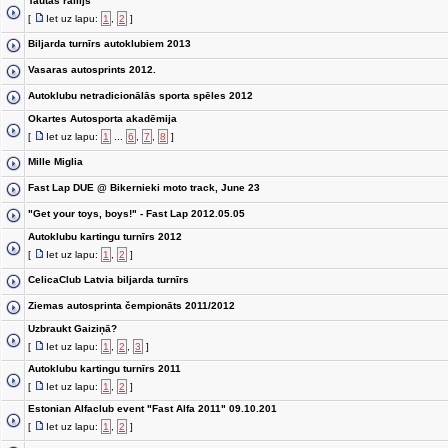
Tautas rallijs
[
Iet uz lapu:
1
,
2
]
Biljarda turnīrs autoklubiem 2013
Vasaras autosprints 2012.
Autoklubu netradicionālās sporta spēles 2012
Okartes Autosporta akadēmija
[
Iet uz lapu:
1
...
6
,
7
,
8
]
Mille Miglia
Fast Lap DUE @ Bikernieki moto track, June 23
"Get your toys, boys!" - Fast Lap 2012.05.05
Autoklubu kartingu turnīrs 2012
[
Iet uz lapu:
1
,
2
]
CelicaClub Latvia biljarda turnīrs
Ziemas autosprinta čempionāts 2011/2012
Uzbraukt Gaiziņā?
[
Iet uz lapu:
1
,
2
,
3
]
Autoklubu kartingu turnīrs 2011
[
Iet uz lapu:
1
,
2
]
Estonian Alfaclub event "Fast Alfa 2011" 09.10.201
[
Iet uz lapu:
1
,
2
]