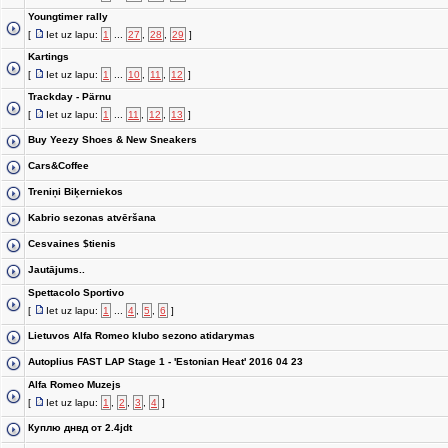
Youngtimer rally
[
Iet uz lapu:
1
...
27
,
28
,
29
]
Kartings
[
Iet uz lapu:
1
...
10
,
11
,
12
]
Trackday - Pärnu
[
Iet uz lapu:
1
...
11
,
12
,
13
]
Buy Yeezy Shoes & New Sneakers
Cars&Coffee
Treniņi Biķerniekos
Kabrio sezonas atvēršana
Cesvaines $tienis
Jautājums..
Spettacolo Sportivo
[
Iet uz lapu:
1
...
4
,
5
,
6
]
Lietuvos Alfa Romeo klubo sezono atidarymas
Autoplius FAST LAP Stage 1 - 'Estonian Heat' 2016 04 23
Alfa Romeo Muzejs
[
Iet uz lapu:
1
,
2
,
3
,
4
]
Куплю днвд от 2.4jdt