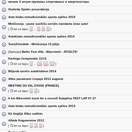
менаю 4 штуки пружины спортивные и амортизаторы
Giulietta Spider prezentācija
Auto klubu netradicionālās sporta spēles 2015
Minišoseja - jauns sacīkšu seriāls standarta ielas auto!
[
Iet uz lapu:
1
...
3
,
4
,
5
]
Autoklubu netradicionālās sporta spēles 2014
Tusiņš/izstāde - Minišoseja 13.jūlijs
[Aptauja]
Baltic Fast Alfa - Biķernieki - ATCELTS!
Kartingu čempionāts 11/12
[
Iet uz lapu:
1
...
10
,
11
,
12
]
Biljarda turnīrs autoklubiem 2014
Alfas pasakums Liepaja 2013 augusts
MEETING DU VAL D'OISE (FRANCE)
[
Iet uz lapu:
1
,
2
]
6 km Bikernieki track for a record! Autoplius FAST LAP 07.27
Auto klubu netradicionālās sporta spēles 2013
Kā Anglijā Alfas satikās
Alfade Kogunemine 2012
[
Iet uz lapu:
1
,
2
,
3
]