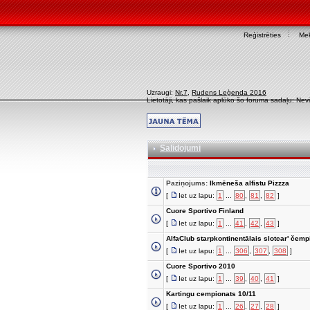
Reģistrēties
Mek
Uzraugi:
Nr.7
,
Rudens Leģenda 2016
Lietotāji, kas pašlaik aplūko šo foruma sadaļu: Nev
Salidojumi
Paziņojums:
Ikmēneša alfistu Pizzza
[
Iet uz lapu:
1
...
80
,
81
,
82
]
Cuore Sportivo Finland
[
Iet uz lapu:
1
...
41
,
42
,
43
]
AlfaClub starpkontinentālais slotcar' čemp
[
Iet uz lapu:
1
...
306
,
307
,
308
]
Cuore Sportivo 2010
[
Iet uz lapu:
1
...
39
,
40
,
41
]
Kartingu cempionats 10/11
[
Iet uz lapu:
1
...
26
,
27
,
28
]