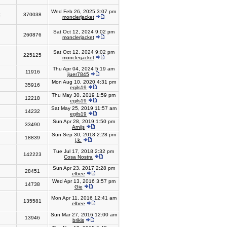
Wed Feb 26, 2025 3:07 pm
x
370038
monclerjacket
Sat Oct 12, 2024 9:02 pm
260876
monclerjacket
Sat Oct 12, 2024 9:02 pm
225125
monclerjacket
Thu Apr 04, 2024 5:19 am
11916
jiuer7845
Mon Aug 10, 2020 4:31 pm
35916
egils19
Thu May 30, 2019 1:59 pm
12218
egils19
Sat May 25, 2019 11:57 am
14232
egils19
Sun Apr 28, 2019 1:50 pm
33490
Arnijs
Sun Sep 30, 2018 2:28 pm
18839
j.k.
Tue Jul 17, 2018 2:32 pm
142223
Cosa Nostra
Sun Apr 23, 2017 2:28 pm
28451
elbee
Wed Apr 13, 2016 3:57 pm
14738
Gie
Mon Apr 11, 2016 12:41 am
135581
elbee
Sun Mar 27, 2016 12:00 am
13946
brikis