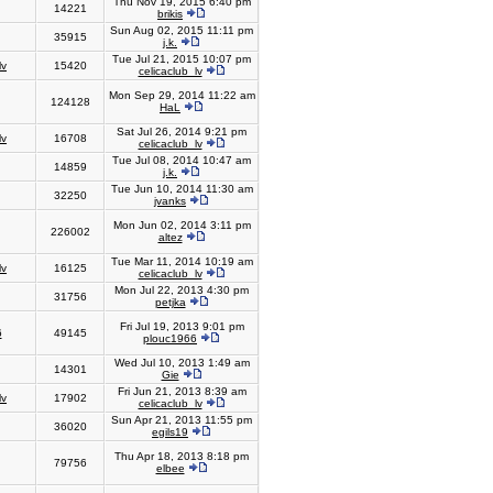
Thu Nov 19, 2015 6:40 pm
14221
brikis
Sun Aug 02, 2015 11:11 pm
35915
j.k.
Tue Jul 21, 2015 10:07 pm
lv
15420
celicaclub_lv
Mon Sep 29, 2014 11:22 am
124128
HaL
Sat Jul 26, 2014 9:21 pm
lv
16708
celicaclub_lv
Tue Jul 08, 2014 10:47 am
14859
j.k.
Tue Jun 10, 2014 11:30 am
32250
jvanks
Mon Jun 02, 2014 3:11 pm
226002
altez
Tue Mar 11, 2014 10:19 am
lv
16125
celicaclub_lv
Mon Jul 22, 2013 4:30 pm
31756
petjka
Fri Jul 19, 2013 9:01 pm
6
49145
plouc1966
Wed Jul 10, 2013 1:49 am
14301
Gie
Fri Jun 21, 2013 8:39 am
lv
17902
celicaclub_lv
Sun Apr 21, 2013 11:55 pm
36020
egils19
Thu Apr 18, 2013 8:18 pm
79756
elbee