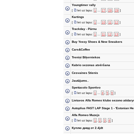
Youngtimer rally
[
Iet uz lapu:
1
...
27
,
28
,
29
]
Kartings
[
Iet uz lapu:
1
...
10
,
11
,
12
]
Trackday - Pärnu
[
Iet uz lapu:
1
...
11
,
12
,
13
]
Buy Yeezy Shoes & New Sneakers
Cars&Coffee
Treniņi Biķerniekos
Kabrio sezonas atvēršana
Cesvaines $tienis
Jautājums..
Spettacolo Sportivo
[
Iet uz lapu:
1
...
4
,
5
,
6
]
Lietuvos Alfa Romeo klubo sezono atidar
Autoplius FAST LAP Stage 1 - 'Estonian He
Alfa Romeo Muzejs
[
Iet uz lapu:
1
,
2
,
3
,
4
]
Куплю днвд от 2.4jdt