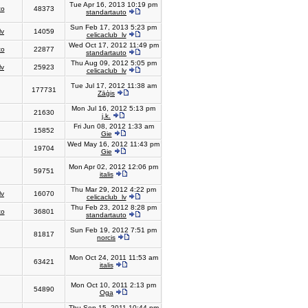
Tue Apr 16, 2013 10:19 pm
to
48373
standartauto
Sun Feb 17, 2013 5:23 pm
lv
14059
celicaclub_lv
Wed Oct 17, 2012 11:49 pm
to
22877
standartauto
Thu Aug 09, 2012 5:05 pm
lv
25923
celicaclub_lv
Tue Jul 17, 2012 11:38 am
177731
Zāģis
Mon Jul 16, 2012 5:13 pm
21630
j.k.
Fri Jun 08, 2012 1:33 am
15852
Gie
Wed May 16, 2012 11:43 pm
19704
Gie
Mon Apr 02, 2012 12:06 pm
59751
italis
Thu Mar 29, 2012 4:22 pm
lv
16070
celicaclub_lv
Thu Feb 23, 2012 8:28 pm
to
36801
standartauto
Sun Feb 19, 2012 7:51 pm
81817
norcis
Mon Oct 24, 2011 11:53 am
63421
italis
Mon Oct 10, 2011 2:13 pm
54890
Oga
Thu Sep 15, 2011 10:44 pm