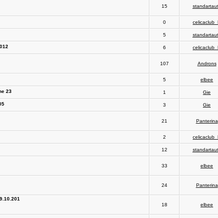
15
standartau
0
celicaclub_
5
standartau
2012
6
celicaclub_
107
Androns
5
elbee
ne 23
1
Gie
05
3
Gie
21
Panterina
2
celicaclub_
12
standartau
33
elbee
24
Panterina
09.10.201
18
elbee