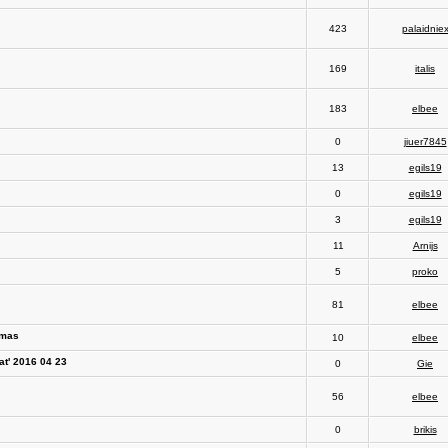
423
palaidnie
169
italis
183
elbee
0
jiuer7845
13
egils19
0
egils19
3
egils19
11
Arnijs
5
proko
81
elbee
ymas
10
elbee
at' 2016 04 23
0
Gie
56
elbee
0
brikis