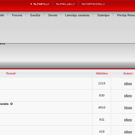
lēt
Forums
Garāža
Servisi
Lietotāju saraksts
Galerijas
Pircēja Rok
iens
Temati
Atbildes
Autors
1215
elbee
630
elbee
ionāts :D
4610
Hindo
611
elbee
419
elbee