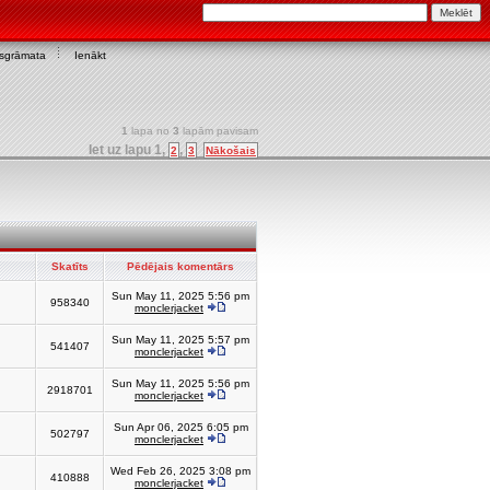
asgrāmata
Ienākt
1
lapa no
3
lapām pavisam
Iet uz lapu
1
,
,
2
3
Nākošais
Skatīts
Pēdējais komentārs
Sun May 11, 2025 5:56 pm
958340
monclerjacket
Sun May 11, 2025 5:57 pm
541407
monclerjacket
Sun May 11, 2025 5:56 pm
2918701
monclerjacket
Sun Apr 06, 2025 6:05 pm
502797
monclerjacket
Wed Feb 26, 2025 3:08 pm
410888
monclerjacket