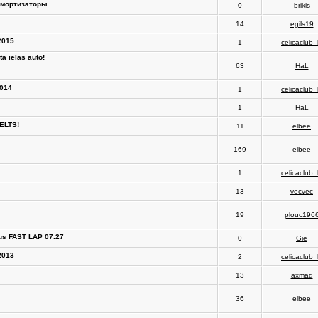
амортизаторы
0
brikis
14
egils19
2015
1
celicaclub_
ta ielas auto!
63
HaL
2014
1
celicaclub_
1
HaL
CELTS!
11
elbee
169
elbee
1
celicaclub_
13
vecvec
19
plouc196
lius FAST LAP 07.27
0
Gie
2013
2
celicaclub_
13
axmad
36
elbee