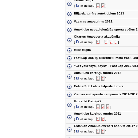
Tautas rallijs
[
Iet uz lapu:
1
,
2
]
Biljarda turnīrs autoklubiem 2013
Vasaras autosprints 2012.
Autoklubu netradicionālās sporta spēles 
Okartes Autosporta akadēmija
[
Iet uz lapu:
1
...
6
,
7
,
8
]
Mille Miglia
Fast Lap DUE @ Bikernieki moto track, Ju
"Get your toys, boys!" - Fast Lap 2012.05.
Autoklubu kartingu turnīrs 2012
[
Iet uz lapu:
1
,
2
]
CelicaClub Latvia biljarda turnīrs
Ziemas autosprinta čempionāts 2011/2012
Uzbraukt Gaiziņā?
[
Iet uz lapu:
1
,
2
,
3
]
Autoklubu kartingu turnīrs 2011
[
Iet uz lapu:
1
,
2
]
Estonian Alfaclub event "Fast Alfa 2011" 
[
Iet uz lapu:
1
,
2
]