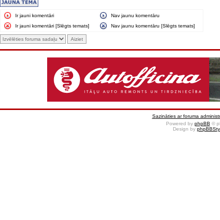
Ir jauni komentāri
Nav jaunu komentāru
Ir jauni komentāri [Slēgts temats]
Nav jaunu komentāru [Slēgts temats]
Sazināties ar foruma administr
Powered by
phpBB
© p
Design by
phpBBSty