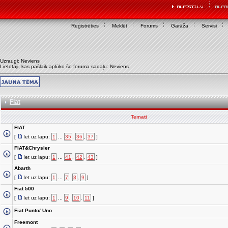
Reģistrēties
Meklēt
Forums
Garāža
Servisi
Uzraugi: Neviens
Lietotāji, kas pašlaik aplūko šo foruma sadaļu: Neviens
Fiat
Temati
FIAT
[
Iet uz lapu:
1
...
35
,
36
,
37
]
FIAT&Chrysler
[
Iet uz lapu:
1
...
41
,
42
,
43
]
Abarth
[
Iet uz lapu:
1
...
7
,
8
,
9
]
Fiat 500
[
Iet uz lapu:
1
...
9
,
10
,
11
]
Fiat Punto/ Uno
Freemont