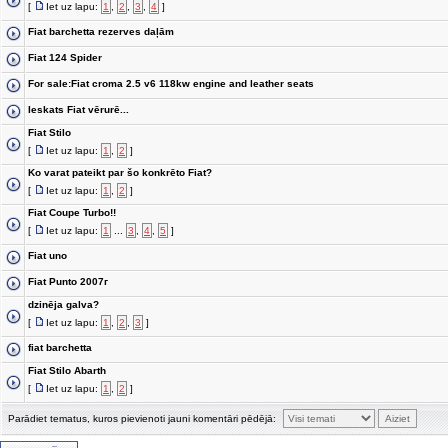
[
Iet uz lapu:
1
,
2
,
3
,
4
]
Fiat barchetta rezerves daļām
Fiat 124 Spider
For sale:Fiat croma 2.5 v6 118kw engine and leather seats
Ieskats Fiat vērurē...
Fiat Stilo
[
Iet uz lapu:
1
,
2
]
Ko varat pateikt par šo konkrēto Fiat?
[
Iet uz lapu:
1
,
2
]
Fiat Coupe Turbo!!
[
Iet uz lapu:
1
...
3
,
4
,
5
]
Fiat uno
Fiat Punto 2007г
dzinēja galva?
[
Iet uz lapu:
1
,
2
,
3
]
fiat barchetta
Fiat Stilo Abarth
[
Iet uz lapu:
1
,
2
]
Parādiet tematus, kuros pievienoti jauni komentāri pēdējā: