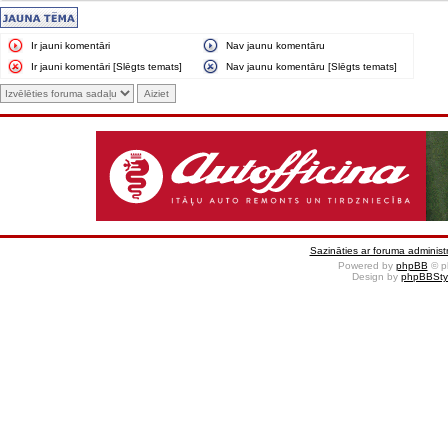
Ir jauni komentāri
Nav jaunu komentāru
Ir jauni komentāri [Slēgts temats]
Nav jaunu komentāru [Slēgts temats]
Sazināties ar foruma administr
Powered by
phpBB
© p
Design by
phpBBSty