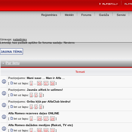
Reģistrēties
Meklēt
Forums
Garāža
Servisi
Uzraugs:
palaidniex
Lietotāji, kas pašlaik aplūko šo foruma sadaļu: Neviens
Par lietu
Temati
Paziņojums:
Mani sauc ... Man ir Alfa ...
[
Iet uz lapu:
1
...
56
,
57
,
58
]
Paziņojums:
Jaunās alfisti.lv uzlīmes!
[
Iet uz lapu:
1
,
2
,
3
]
Paziņojums:
Gribu kļūt par AlfaClub biedru!
[
Iet uz lapu:
1
,
2
,
3
]
Alfa Romeo rezerves daļas ONLINE
[
Iet uz lapu:
1
...
26
,
27
,
28
]
Alfa Romeo dažādos medijos (Raksti, TV etc)
[
Iet uz lapu:
1
...
68
,
69
,
70
]