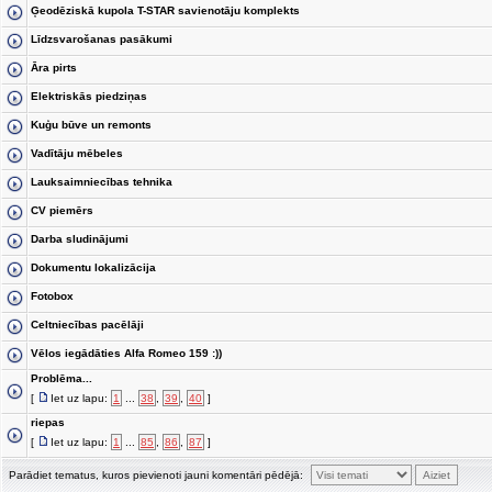
Ģeodēziskā kupola T-STAR savienotāju komplekts
Līdzsvarošanas pasākumi
Āra pirts
Elektriskās piedziņas
Kuģu būve un remonts
Vadītāju mēbeles
Lauksaimniecības tehnika
CV piemērs
Darba sludinājumi
Dokumentu lokalizācija
Fotobox
Celtniecības pacēlāji
Vēlos iegādāties Alfa Romeo 159 :))
Problēma...
[
Iet uz lapu:
1
...
38
,
39
,
40
]
riepas
[
Iet uz lapu:
1
...
85
,
86
,
87
]
Parādiet tematus, kuros pievienoti jauni komentāri pēdējā: