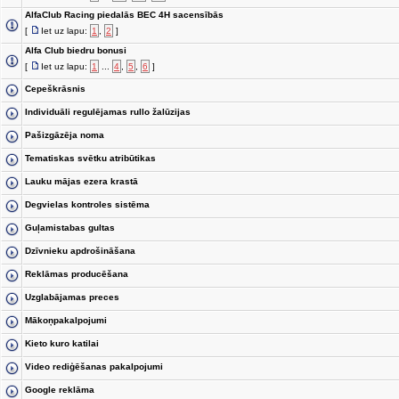
AlfaClub Racing piedalās BEC 4H sacensībās
[
Iet uz lapu:
1
,
2
]
Alfa Club biedru bonusi
[
Iet uz lapu:
1
...
4
,
5
,
6
]
Cepeškrāsnis
Individuāli regulējamas rullo žalūzijas
Pašizgāzēja noma
Tematiskas svētku atribūtikas
Lauku mājas ezera krastā
Degvielas kontroles sistēma
Guļamistabas gultas
Dzīvnieku apdrošināšana
Reklāmas producēšana
Uzglabājamas preces
Mākoņpakalpojumi
Kieto kuro katilai
Video rediģēšanas pakalpojumi
Google reklāma