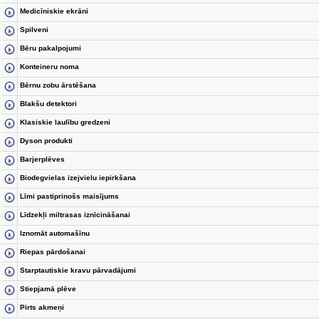
Medicīniskie ekrāni
Spilveni
Bēru pakalpojumi
Konteineru noma
Bērnu zobu ārstēšana
Blakšu detektori
Klasiskie laulību gredzeni
Dyson produkti
Barjerplēves
Biodegvielas izejvielu iepirkšana
Līmi pastiprinošs maisījums
Līdzekļi miltrasas iznīcināšanai
Iznomāt automašīnu
Riepas pārdošanai
Starptautiskie kravu pārvadājumi
Stiepjamā plēve
Pirts akmeņi