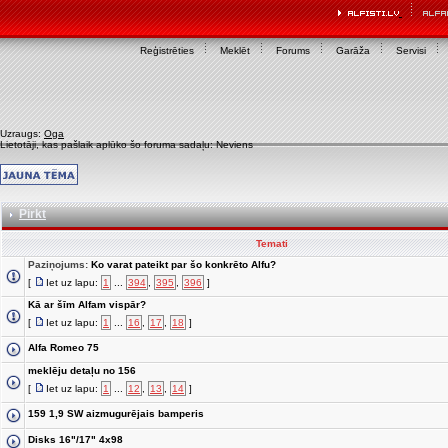
Reģistrēties
Meklēt
Forums
Garāža
Servisi
Uzraugs:
Oga
Lietotāji, kas pašlaik aplūko šo foruma sadaļu: Neviens
Pirkt
Temati
Paziņojums:
Ko varat pateikt par šo konkrēto Alfu?
[
Iet uz lapu:
1
...
394
,
395
,
396
]
Kā ar šīm Alfam vispār?
[
Iet uz lapu:
1
...
16
,
17
,
18
]
Alfa Romeo 75
meklēju detaļu no 156
[
Iet uz lapu:
1
...
12
,
13
,
14
]
159 1,9 SW aizmugurējais bamperis
Disks 16"/17" 4x98