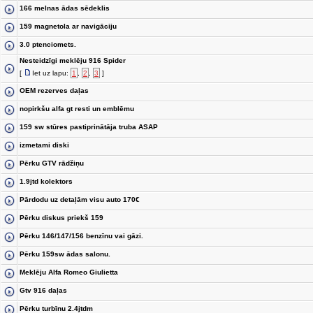
166 melnas ādas sēdeklis
159 magnetola ar navigāciju
3.0 ptenciomets.
Nesteidzīgi meklēju 916 Spider
[
Iet uz lapu:
1
,
2
,
3
]
OEM rezerves daļas
nopirkšu alfa gt resti un emblēmu
159 sw stūres pastiprinātāja truba ASAP
izmetami diski
Pērku GTV rādžiņu
1.9jtd kolektors
Pārdodu uz detaļām visu auto 170€
Pērku diskus priekš 159
Pērku 146/147/156 benzīnu vai gāzi.
Pērku 159sw ādas salonu.
Meklēju Alfa Romeo Giulietta
Gtv 916 daļas
Pērku turbīnu 2.4jtdm