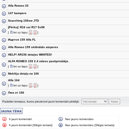
Alfa Romeo 33
147 bampers
Searching 156sw JTD
[Pērku]: R16 vai R17 5x98
[
Iet uz lapu:
1
,
2
]
Ищется 159 Alfa FL
Alfa Romeo 159 sēdinātās atsperes
HELP! AR156 detaļas WANTED!
ALFA ROMEO 159 2.4 stūres pastiprinātājs.
[
Iet uz lapu:
1
,
2
]
Meklēju detaļu no 166
Alfa 164
[
Iet uz lapu:
1
,
2
]
Люк от 166
Parādiet tematus, kuros pievienoti jauni komentāri pēdējā:
Ir jauni komentāri
Nav jaunu komentāru
Ir jauni komentāri [Slēgts temats]
Nav jaunu komentāru [Slēgts temats]