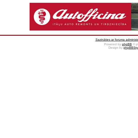
Sazināties ar foruma administr
Powered by
phpBB
© p
Design by
phpBBSty