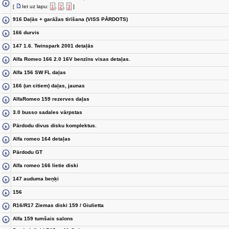
[
Iet uz lapu:
1
,
2
,
3
]
916 Daļās + garāžas tīrīšana (VISS PĀRDOTS)
166 durvis
147 1.6. Twinspark 2001 detaļās
Alfa Romeo 166 2.0 16V benzīns visas detaļas.
Alfa 156 SW FL daļas
166 (un citiem) daļas, jaunas
AlfaRomeo 159 rezerves daļas
3.0 busso sadales vārpstas
Pārdodu divus disku komplektus.
Alfa romeo 164 detaļas
Pārdodu GT
Alfa romeo 166 lietie diski
147 auduma beņķi
156
R16/R17 Ziemas diski 159 / Giulietta
Alfa 159 tumšais salons