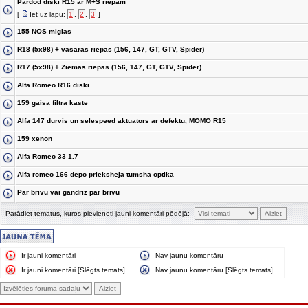
Pardod diski R15 ar M+S riepam
[
Iet uz lapu:
1
,
2
,
3
]
155 NOS miglas
R18 (5x98) + vasaras riepas (156, 147, GT, GTV, Spider)
R17 (5x98) + Ziemas riepas (156, 147, GT, GTV, Spider)
Alfa Romeo R16 diski
159 gaisa filtra kaste
Alfa 147 durvis un selespeed aktuators ar defektu, MOMO R15
159 xenon
Alfa Romeo 33 1.7
Alfa romeo 166 depo prieksheja tumsha optika
Par brīvu vai gandrīz par brīvu
Parādiet tematus, kuros pievienoti jauni komentāri pēdējā:
Ir jauni komentāri
Nav jaunu komentāru
Ir jauni komentāri [Slēgts temats]
Nav jaunu komentāru [Slēgts temats]