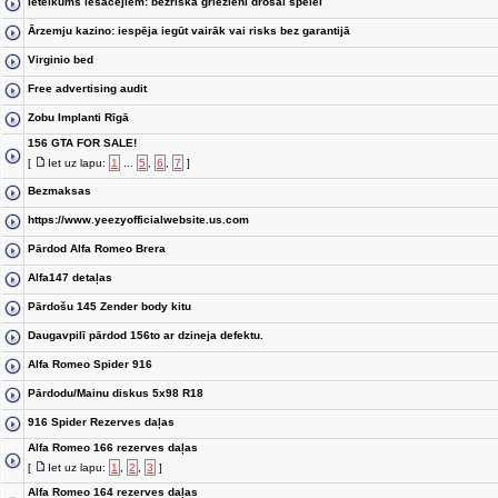
Ieteikums iesācējiem: bezriska griezieni drošai spēlei
Ārzemju kazino: iespēja iegūt vairāk vai risks bez garantijā
Virginio bed
Free advertising audit
Zobu Implanti Rīgā
156 GTA FOR SALE!
[
Iet uz lapu:
1
...
5
,
6
,
7
]
Bezmaksas
https://www.yeezyofficialwebsite.us.com
Pārdod Alfa Romeo Brera
Alfa147 detaļas
Pārdošu 145 Zender body kitu
Daugavpilī pārdod 156to ar dzineja defektu.
Alfa Romeo Spider 916
Pārdodu/Mainu diskus 5x98 R18
916 Spider Rezerves daļas
Alfa Romeo 166 rezerves daļas
[
Iet uz lapu:
1
,
2
,
3
]
Alfa Romeo 164 rezerves daļas