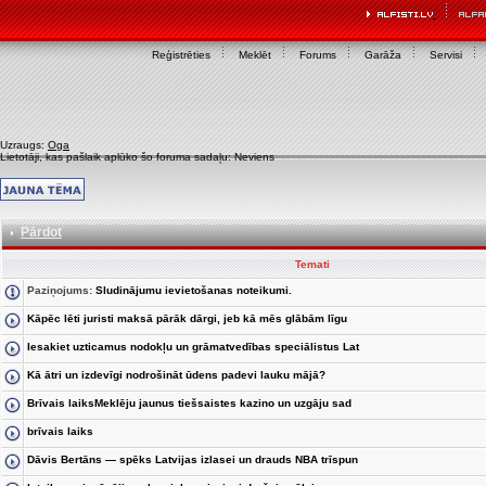
Reģistrēties
Meklēt
Forums
Garāža
Servisi
Uzraugs:
Oga
Lietotāji, kas pašlaik aplūko šo foruma sadaļu: Neviens
Pārdot
Temati
Paziņojums:
Sludinājumu ievietošanas noteikumi.
Kāpēc lēti juristi maksā pārāk dārgi, jeb kā mēs glābām līgu
Iesakiet uzticamus nodokļu un grāmatvedības speciālistus Lat
Kā ātri un izdevīgi nodrošināt ūdens padevi lauku mājā?
Brīvais laiksMeklēju jaunus tiešsaistes kazino un uzgāju sad
brīvais laiks
Dāvis Bertāns — spēks Latvijas izlasei un drauds NBA trīspun