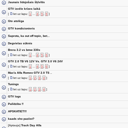
Jaunais lidojošais šķīvītis
GTV izvēle krīzes laikā
[
Iet uz lapu:
1
...
4
,
5
,
6
]
Gtv atslēga
GTV kondicionieris
Saprotu, ka out off topic, bet...
Degvielas sūknis
Brera 3.2 vs bmw 330x
[
Iet uz lapu:
1
...
4
,
5
,
6
]
GTV 2.0 TB V6 12V Vs. GTV 3.0 V6 24V
[
Iet uz lapu:
1
...
4
,
5
,
6
]
Max'a Alfa Romeo GTV 2.0 TS ..
[
Iet uz lapu:
1
,
2
,
3
,
4
]
Tunings
[
Iet uz lapu:
1
,
2
,
3
,
4
]
GTV logs
Palīdzibu !!
APSKATIET!!!
kaads sho paziist?
[Aptauja]
Track Day Alfa