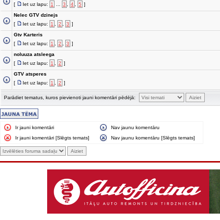
[
Iet uz lapu:
1
...
3
,
4
,
5
]
Nelec GTV dzinejs
[
Iet uz lapu:
1
,
2
,
3
]
Gtv Karteris
[
Iet uz lapu:
1
,
2
,
3
]
noluuza atsleega
[
Iet uz lapu:
1
,
2
]
GTV atsperes
[
Iet uz lapu:
1
,
2
]
Parādiet tematus, kuros pievienoti jauni komentāri pēdējā:
Ir jauni komentāri
Nav jaunu komentāru
Ir jauni komentāri [Slēgts temats]
Nav jaunu komentāru [Slēgts temats]