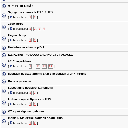
GTV V6 TB klakšķ
Sajugs un spararats GT 1.9 JTD
[
Iet uz lapu:
1
,
2
]
1750 Turbo
[
Iet uz lapu:
1
,
2
,
3
,
4
]
Engine Temp
[
Iet uz lapu:
1
,
2
]
Problēma ar eļļas noplūdi
IESPĒjams PĀRDODU LABĀKO GTV PASAULĒ
8C Competizione
[
Iet uz lapu:
1
...
11
,
12
,
13
]
nestrada peckas artums 1 un 2 bet strada 3 un 4 atrums
Brera's pirkšana
kapec alfijs noslapst [atrisināts]
[
Iet uz lapu:
1
,
2
]
Ir doma nopirkt Spider vai GTV
[
Iet uz lapu:
1
,
2
]
GT atpakalgaitas gaismas
mekleju Steidzami sarkanu sporta auto
[
Iet uz lapu:
1
,
2
]