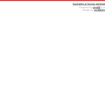
Sazināties ar foruma administr
Powered by
phpBB
© p
Design by
phpBBSty