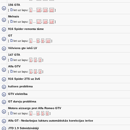
156 GTA
[
Iet uz lapu:
1
...
18
,
19
,
20
]
Melnais
[
Iet uz lapu:
1
...
17
,
18
,
19
]
916 Spider remonta tāme
GT
[
Iet uz lapu:
1
...
8
,
9
,
10
]
Vēlviens gtv iekš LV
147 GTA
[
Iet uz lapu:
1
,
2
,
3
]
Alfa GTV
[
Iet uz lapu:
1
,
2
,
3
]
916 Spider 2TS uz 3v6
kulises problēma
GTV elektrība
GT durvju problēma
Motora aizsargs pret Alfa Romeo GTV
[
Iet uz lapu:
1
...
4
,
5
,
6
]
Alfa GT - Nedarbojas lukturu automātiskās korekcijas ierīce
JTD 1.9 Sdmidzinātāji