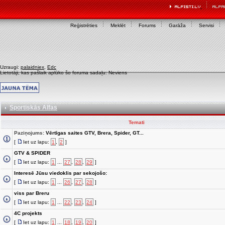
Reģistrēties
Meklēt
Forums
Garāža
Servisi
Uzraugi:
palaidniex
,
Edc
Lietotāji, kas pašlaik aplūko šo foruma sadaļu: Neviens
Sportiskās Alfas
Temati
Paziņojums:
Vērtīgas saites GTV, Brera, Spider, GT...
[
Iet uz lapu:
1
,
2
]
GTV & SPIDER
[
Iet uz lapu:
1
...
27
,
28
,
29
]
Interesē Jūsu viedoklis par sekojošo:
[
Iet uz lapu:
1
...
26
,
27
,
28
]
viss par Breru
[
Iet uz lapu:
1
...
22
,
23
,
24
]
4C projekts
[
Iet uz lapu:
1
...
18
,
19
,
20
]