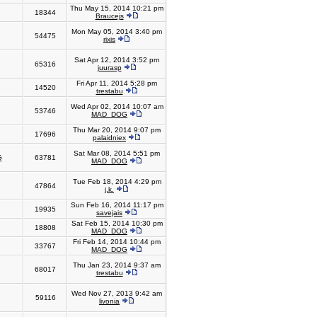
Thu May 15, 2014 10:21 pm
18344
Braucejs
Mon May 05, 2014 3:40 pm
54475
rixis
Sat Apr 12, 2014 3:52 pm
65316
juurasp
Fri Apr 11, 2014 5:28 pm
14520
trestabu
Wed Apr 02, 2014 10:07 am
53746
MAD_DOG
Thu Mar 20, 2014 9:07 pm
17696
palaidniex
Sat Mar 08, 2014 5:51 pm
G
63781
MAD_DOG
Tue Feb 18, 2014 4:29 pm
47864
j.k.
Sun Feb 16, 2014 11:17 pm
19935
savejais
Sat Feb 15, 2014 10:30 pm
18808
MAD_DOG
Fri Feb 14, 2014 10:44 pm
33767
MAD_DOG
Thu Jan 23, 2014 9:37 am
68017
trestabu
Wed Nov 27, 2013 9:42 am
59116
livonia