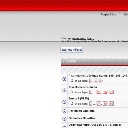
Reģistrēties
Mek
Uzraugi:
palaidniex
,
bugo
Lietotāji, kas pašlaik aplūko šo foruma sadaļu: Nev
Spaiņi
Paziņojums:
Vērtīgas saites 145, 146, 147,
[
Iet uz lapu:
1
,
2
,
3
]
Alfa Romeo Giulietta
[
Iet uz lapu:
1
...
25
,
26
,
27
]
Junior? (Mi.To)
[
Iet uz lapu:
1
...
34
,
35
,
36
]
Par un ap Giulietta
Giuliettas Blue&Me
Degvielas filtrs Alfa 146 1,6 TS Junior