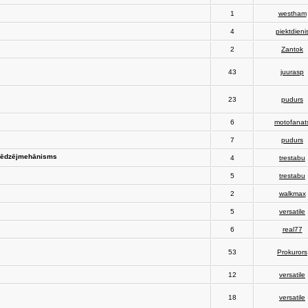
1
westham
4
piektdieni
2
Zantok
43
juurasp
23
pudurs
6
motofanat
7
pudurs
slēdzējmehānisms
4
trestabu
5
trestabu
2
walkmax
5
versatile
6
real77
53
Prokurors
12
versatile
18
versatile