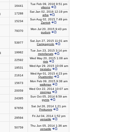
Tue Feb 09, 2016 9:51 pm
16441
vilsons
Sat Jan 02, 2016 12:19 pm
s
17288
arba
Sun Aug 02, 2015 7:49 pm
15234
Zantok
Mon Jul 20, 2015 9:43 pm
79370
pudurs
Sat Jun 27, 2015 11:01 am
53977
Campagnolo
Tue Jun 23, 2015 3:14 pm
s
19982
motofanats
Wed May 20, 2015 1:08 am
22592
rixis
Wed Apr 29, 2015 10:09 am
19531
trestabu
Wed Apr 01, 2015 4:23 pm
21614
Quattordici
Mon Feb 09, 2015 9:38 am
15673
walkmax
Wed Oct 22, 2014 10:07 am
20059
zeenjaa
Sun Oct 05, 2014 8:59 am
24395
gynts
Sat Jul 26, 2014 1:21 pm
97656
Prokurors
Fri Jul 04, 2014 1:52 pm
29594
versatile
Thu Jun 05, 2014 1:36 am
50759
versatile