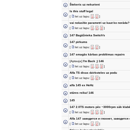
Štekeris uz nekurieni
Is this stuff legal
[
Iet uz lapu:
1
,
2
]
vai nolasītie parametri uz kaut ko norāda?
[
Iet uz lapu:
1
,
2
,
3
]
147 Bagāžnieka Switch's
147 pirkums
[
Iet uz lapu:
1
,
2
]
147 smagās kārbas problēmas repairs
[Aptauja]
I'm Back ;) 146
[
Iet uz lapu:
1
,
2
,
3
]
Alfa TS divas dzirksteles uz podu
[
Iet uz lapu:
1
,
2
]
alfa 145 ex HeHz
stūres reika! 146
145
147 2.0TS motors pēc ~3000rpm sāk klabē
[
Iet uz lapu:
1
,
2
,
3
]
Alfa 147 заводится и глохнет, заводится 
[
Iet uz lapu:
1
,
2
]