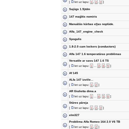
[
Iet uz lapu:
1
,
2
,
3
]
Sajūgs 1.9jtdm
147 maģītis nomiris
Manuālās kārbas eļļas noplūde.
Alfa_147_engine_check
Spogulis
1.8-2.0 cam lockers (conductors)
Alfa 147 1.6 temperatūras problēmas
Versatile ar savu 147 1.6 TS
[
Iet uz lapu:
1
...
3
,
4
,
5
]
Af 145
ALfa 147 izvēle...
[
Iet uz lapu:
1
,
2
]
AR Giulietta dima.a
[
Iet uz lapu:
1
...
4
,
5
,
6
]
Stūres pāreja
[
Iet uz lapu:
1
,
2
,
3
]
elm327
Problēma Alfa Romeo 164 2.0 V6 TB
[
Iet uz lapu:
1
,
2
]