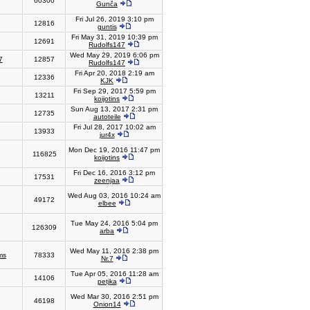
60300
Gunča
Fri Jul 26, 2019 3:10 pm
12816
guntis
Fri May 31, 2019 10:39 pm
12691
Rudolfs147
Wed May 29, 2019 6:06 pm
7
12857
Rudolfs147
Fri Apr 20, 2018 2:19 am
12336
KJK
Fri Sep 29, 2017 5:59 pm
13211
koijotins
Sun Aug 13, 2017 2:31 pm
12735
autoteile
Fri Jul 28, 2017 10:02 am
13933
jur4x
Mon Dec 19, 2016 11:47 pm
116825
koijotins
Fri Dec 16, 2016 3:12 pm
17531
zeenjaa
Wed Aug 03, 2016 10:24 am
49172
elbee
Tue May 24, 2016 5:04 pm
126309
arba
Wed May 11, 2016 2:38 pm
ms
78333
Nr.7
Tue Apr 05, 2016 11:28 am
14106
petjka
Wed Mar 30, 2016 2:51 pm
46198
Onion14