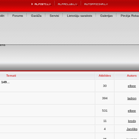
lēt
Forums
Garāža
Servisi
Lietotāju saraksts
Galerijas
Pircēja Rok
iens
Temati
Atbildes
Autors
 149...
30
elbee
394
ladron
531
elbee
11
krods
4
Jan4iks