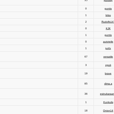
35
juurasp
0
guntis
1
krisu
2
Rudolfs14
0
KJK
1
guntis
0
autoteile
1
jur4x
67
versatile
3
eguk
19
brave
85
dima.a
36
esinukaraa
1
Kunkulis
18
Onion14