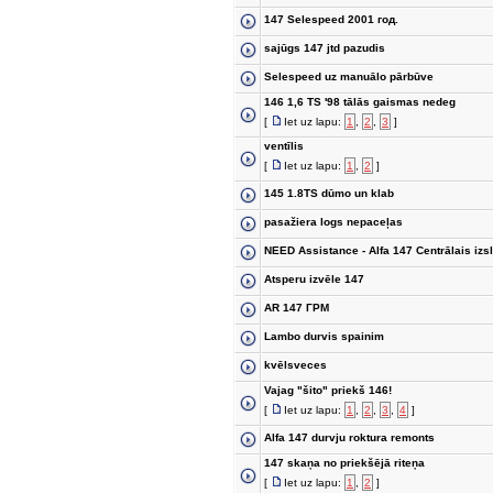
147 Selespeed 2001 год.
sajūgs 147 jtd pazudis
Selespeed uz manuālo pārbūve
146 1,6 TS '98 tālās gaismas nedeg
[
Iet uz lapu:
1
,
2
,
3
]
ventīlis
[
Iet uz lapu:
1
,
2
]
145 1.8TS dūmo un klab
pasažiera logs nepaceļas
NEED Assistance - Alfa 147 Centrālais iz
Atsperu izvēle 147
AR 147 ГРМ
Lambo durvis spainim
kvēlsveces
Vajag "šito" priekš 146!
[
Iet uz lapu:
1
,
2
,
3
,
4
]
Alfa 147 durvju roktura remonts
147 skaņa no priekšējā riteņa
[
Iet uz lapu:
1
,
2
]