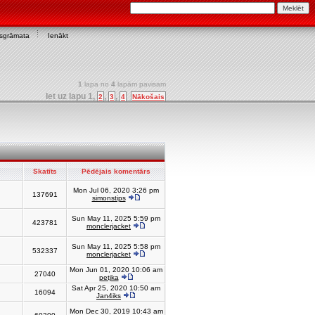
asgrāmata
Ienākt
1
lapa no
4
lapām pavisam
Iet uz lapu
1
,
,
,
2
3
4
Nākošais
Skatīts
Pēdējais komentārs
Mon Jul 06, 2020 3:26 pm
137691
simonstips
Sun May 11, 2025 5:59 pm
423781
monclerjacket
Sun May 11, 2025 5:58 pm
532337
monclerjacket
Mon Jun 01, 2020 10:06 am
27040
petjka
Sat Apr 25, 2020 10:50 am
16094
Jan4iks
Mon Dec 30, 2019 10:43 am