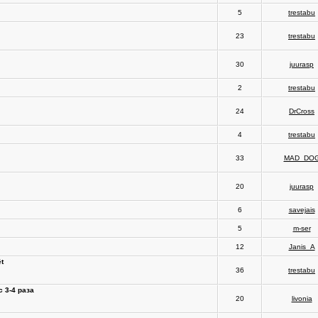
5
trestabu
23
trestabu
30
juurasp
2
trestabu
24
DrCross
4
trestabu
33
MAD_DO
20
juurasp
6
savejais
5
m-ser
12
Janis_A
t
36
trestabu
с 3-4 раза
20
livonia