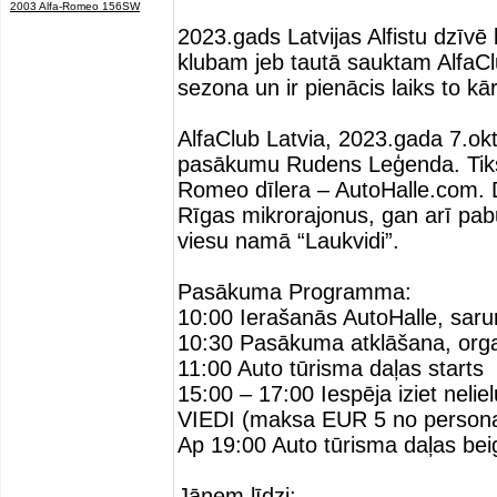
2003 Alfa-Romeo 156SW
2023.gads Latvijas Alfistu dzīvē
klubam jeb tautā sauktam AlfaClub
sezona un ir pienācis laiks to kār
AlfaClub Latvia, 2023.gada 7.ok
pasākumu Rudens Leģenda. Tiksim
Romeo dīlera – AutoHalle.com. 
Rīgas mikrorajonus, gan arī p
viesu namā “Laukvidi”.
Pasākuma Programma:
10:00 Ierašanās AutoHalle, saru
10:30 Pasākuma atklāšana, organ
11:00 Auto tūrisma daļas starts
15:00 – 17:00 Iespēja iziet neli
VIEDI (maksa EUR 5 no person
Ap 19:00 Auto tūrisma daļas bei
Jāņem līdzi: