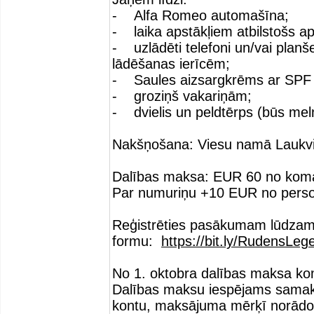
- Alfa Romeo automašīna;
- laika apstākļiem atbilstošs ap
- uzlādēti telefoni un/vai planš
lādēšanas ierīcēm;
- Saules aizsargkrēms ar SPF 
- groziņš vakariņām;
- dvielis un peldtērps (būs meln
Nakšņošana: Viesu namā Laukvidi
Dalības maksa: EUR 60 no koma
Par numuriņu +10 EUR no person
Reģistrēties pasākumam lūdzam 
formu:
https://bit.ly/RudensLe
No 1. oktobra dalības maksa ko
Dalības maksu iespējams samaks
kontu, maksājuma mērķī norād