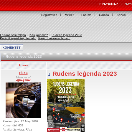
Reģistrēties
Meklēt
Forums
Garāža
Servisi
Foruma sākumlapa
»
Kas jaunāks?
»
Rudens leģenda 2023
Parādīt iepriekšējo tematu
|
Parādīt nākamo tematu
Rudens leģenda 2023
Autors
Rudens leģenda 2023
riexc
Member of
Pievienojies: 17 May 2009
Komentāri: 638
Atrašanās vieta: Rīga