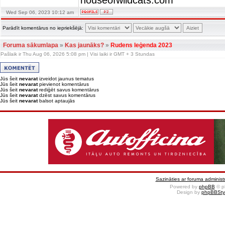
houseofwildcats.com
Wed Sep 06, 2023 10:12 am
Parādīt komentārus no iepriekšējā:
Foruma sākumlapa
»
Kas jaunāks?
»
Rudens leģenda 2023
Pašlaik ir Thu Aug 06, 2026 5:08 pm | Visi laiki ir GMT + 3 Stundas
Jūs šeit
nevarat
izveidot jaunus tematus
Jūs šeit
nevarat
pievienot komentārus
Jūs šeit
nevarat
rediģēt savus komentārus
Jūs šeit
nevarat
dzēst savus komentārus
Jūs šeit
nevarat
balsot aptaujās
Sazināties ar foruma administr
Powered by
phpBB
© p
Design by
phpBBSty