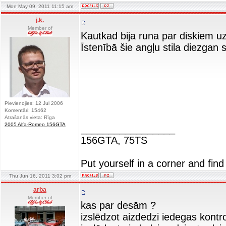
Mon May 09, 2011 11:15 am
j.k.
Member of
Kautkad bija runa par diskiem u
Īstenībā šie angļu stila diezgan
Pievienojies: 12 Jul 2006
Komentāri: 15462
Atrašanās vieta: Rīga
2005 Alfa-Romeo 156GTA
_________________
156GTA, 75TS
Put yourself in a corner and find
Thu Jun 16, 2011 3:02 pm
arba
Member of
kas par desām ?
izslēdzot aizdedzi iedegas kont