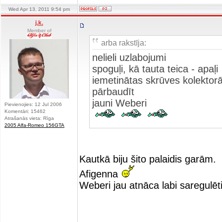
Wed Apr 13, 2011 9:54 pm
j.k.
Member of
arba rakstīja:
nelieli uzlabojumi
spoguļi, kā tauta teica - apaļi
iemetinātas skrūves kolektorā
pārbaudīt
jauni Weberi
Pievienojies: 12 Jul 2006
Komentāri: 15462
Atrašanās vieta: Rīga
2005 Alfa-Romeo 156GTA
Kautkā biju šito palaidis garām.
Afigenna
Weberi jau atnāca labi saregulēt
_________________