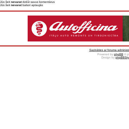
Jūs šeit
nevarat
dzēst savus komentārus
Jūs šeit
nevarat
balsot aptaujās
Sazināties ar foruma administr
Powered by
phpBB
© p
Design by
phpBBSty