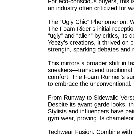
For eco-conscious buyers, this is
an industry often criticized for w
The “Ugly Chic” Phenomenon: Wh
The Foam Rider’s initial recepti
“ugly” and “alien” by critics, its
Yeezy’s creations, it thrived on 
strength, sparking debates and m
This mirrors a broader shift in 
sneakers—transcend traditional b
comfort. The Foam Runner’s succe
to embrace the unconventional.
From Runway to Sidewalk: Versat
Despite its avant-garde looks, 
Stylists and influencers have pa
gym wear, proving its chameleon-
Techwear Fusion: Combine with 