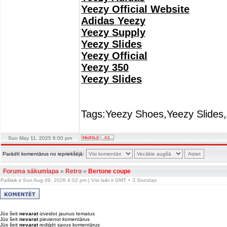
Yeezy Official Website
Adidas Yeezy
Yeezy Supply
Yeezy Slides
Yeezy Official
Yeezy 350
Yeezy Slides
Tags:Yeezy Shoes,Yeezy Slides,
Sun May 11, 2025 6:00 pm
Parādīt komentārus no iepriekšējā:
Foruma sākumlapa
»
Retro
»
Bertone coupe
Pašlaik ir Sun Aug 09, 2026 4:02 pm | Visi laiki ir GMT + 3 Stundas
Jūs šeit
nevarat
izveidot jaunus tematus
Jūs šeit
nevarat
pievienot komentārus
Jūs šeit
nevarat
rediģēt savus komentārus