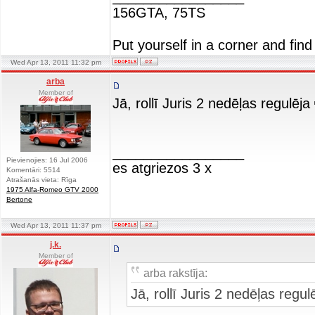
156GTA, 75TS
Put yourself in a corner and find
Wed Apr 13, 2011 11:32 pm
arba
Member of
Jā, rollī Juris 2 nedēļas regulēja
_________________
Pievienojies: 16 Jul 2006
es atgriezos 3 x
Komentāri: 5514
Atrašanās vieta: Rīga
1975 Alfa-Romeo GTV 2000
Bertone
Wed Apr 13, 2011 11:37 pm
j.k.
Member of
arba rakstīja:
Jā, rollī Juris 2 nedēļas regul