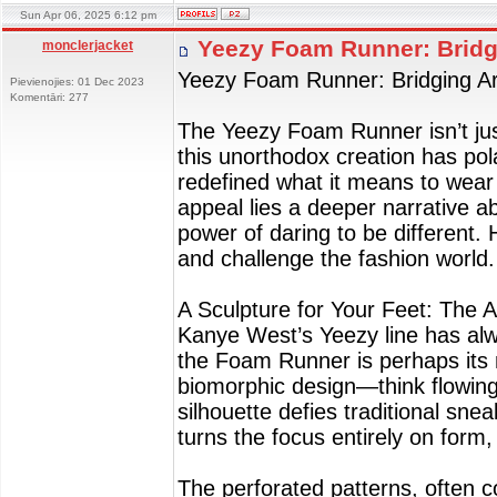
Sun Apr 06, 2025 6:12 pm
Yeezy Foam Runner: Bridg
monclerjacket
Yeezy Foam Runner: Bridging Ar
Pievienojies: 01 Dec 2023
Komentāri: 277
The Yeezy Foam Runner isn’t just
this unorthodox creation has pol
redefined what it means to wear 
appeal lies a deeper narrative ab
power of daring to be different
and challenge the fashion world.
A Sculpture for Your Feet: The A
Kanye West’s Yeezy line has alw
the Foam Runner is perhaps its 
biomorphic design—think flowin
silhouette defies traditional sn
turns the focus entirely on form,
The perforated patterns, often c