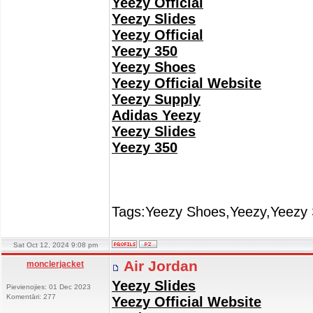
Yeezy Official
Yeezy Slides
Yeezy Official
Yeezy 350
Yeezy Shoes
Yeezy Official Website
Yeezy Supply
Adidas Yeezy
Yeezy Slides
Yeezy 350
Tags:Yeezy Shoes,Yeezy,Yeezy 
Sat Oct 12, 2024 9:08 pm
Air Jordan
monclerjacket
Yeezy Slides
Pievienojies: 01 Dec 2023
Komentāri: 277
Yeezy Official Website