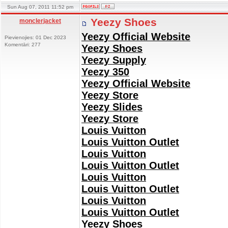
Sun Aug 07, 2011 11:52 pm
Yeezy Shoes
monclerjacket
Yeezy Official Website
Pievienojies: 01 Dec 2023
Komentāri: 277
Yeezy Shoes
Yeezy Supply
Yeezy 350
Yeezy Official Website
Yeezy Store
Yeezy Slides
Yeezy Store
Louis Vuitton
Louis Vuitton Outlet
Louis Vuitton
Louis Vuitton Outlet
Louis Vuitton
Louis Vuitton Outlet
Louis Vuitton
Louis Vuitton Outlet
Yeezy Shoes