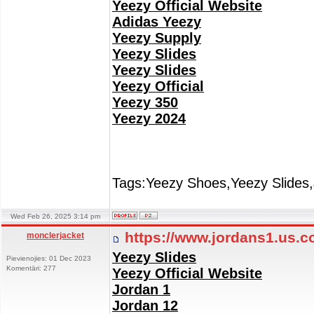
Yeezy Official Website
Adidas Yeezy
Yeezy Supply
Yeezy Slides
Yeezy Slides
Yeezy Official
Yeezy 350
Yeezy 2024
Tags:Yeezy Shoes,Yeezy Slides,
Wed Feb 26, 2025 3:14 pm
https://www.jordans1.us.
monclerjacket
Yeezy Slides
Pievienojies: 01 Dec 2023
Komentāri: 277
Yeezy Official Website
Jordan 1
Jordan 12