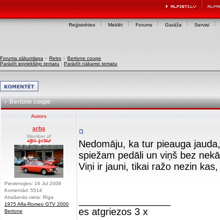
Reģistrēties
Meklēt
Forums
Garāža
Servisi
Foruma sākumlapa
»
Retro
»
Bertone coupe
Parādīt iepriekšējo tematu
|
Parādīt nākamo tematu
Bertone coupe
Autors
arba
Member of
Nedomāju, ka tur pieauga jauda, b
spiežam pedāli un viņš bez nekād
Viņi ir jauni, tikai ražo nezin k
Pievienojies: 16 Jul 2006
Komentāri: 5514
Atrašanās vieta: Rīga
_________________
1975 Alfa-Romeo GTV 2000
es atgriezos 3 x
Bertone