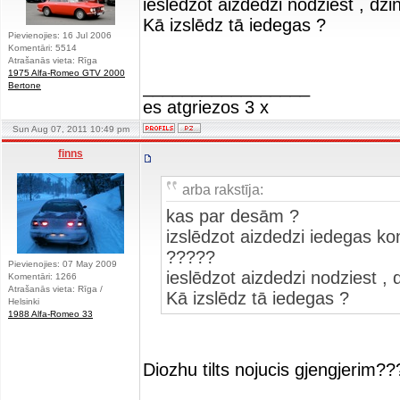
ieslēdzot aizdedzi nodziest , dz
Kā izslēdz tā iedegas ?
Pievienojies: 16 Jul 2006
Komentāri: 5514
Atrašanās vieta: Rīga
1975 Alfa-Romeo GTV 2000
_________________
Bertone
es atgriezos 3 x
Sun Aug 07, 2011 10:49 pm
finns
arba rakstīja:
kas par desām ?
izslēdzot aizdedzi iedegas ko
?????
Pievienojies: 07 May 2009
ieslēdzot aizdedzi nodziest ,
Komentāri: 1266
Atrašanās vieta: Rīga /
Kā izslēdz tā iedegas ?
Helsinki
1988 Alfa-Romeo 33
Diozhu tilts nojucis gjengjerim??