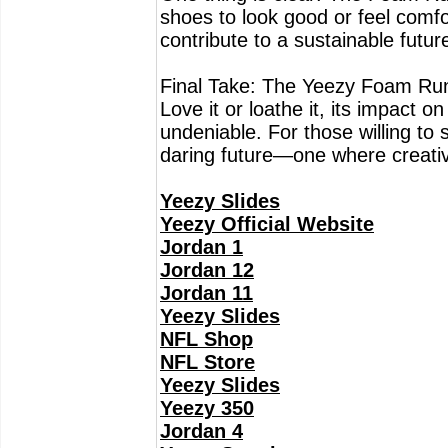
shoes to look good or feel comf
contribute to a sustainable futur
Final Take: The Yeezy Foam Runner
Love it or loathe it, its impact 
undeniable. For those willing to s
daring future—one where creativi
Yeezy Slides
Yeezy Official Website
Jordan 1
Jordan 12
Jordan 11
Yeezy Slides
NFL Shop
NFL Store
Yeezy Slides
Yeezy 350
Jordan 4