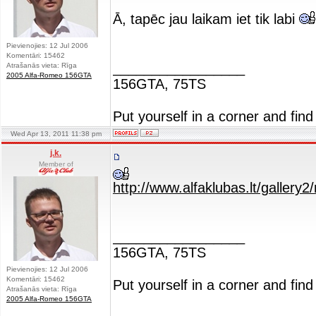
Ā, tapēc jau laikam iet tik labi
Pievienojies: 12 Jul 2006
Komentāri: 15462
_________________
Atrašanās vieta: Rīga
2005 Alfa-Romeo 156GTA
156GTA, 75TS
Put yourself in a corner and find
Wed Apr 13, 2011 11:38 pm
j.k.
Member of
http://www.alfaklubas.lt/galler
_________________
156GTA, 75TS
Pievienojies: 12 Jul 2006
Komentāri: 15462
Put yourself in a corner and find
Atrašanās vieta: Rīga
2005 Alfa-Romeo 156GTA