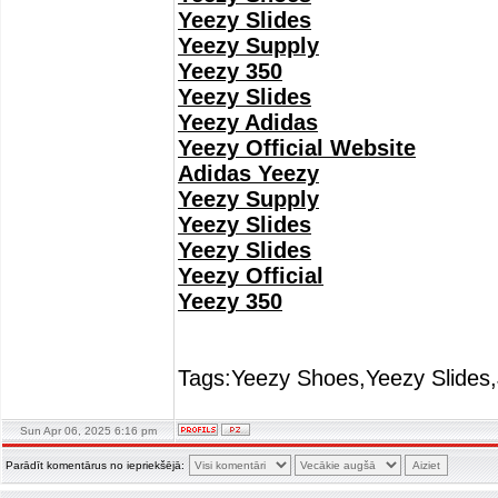
Yeezy Slides
Yeezy Supply
Yeezy 350
Yeezy Slides
Yeezy Adidas
Yeezy Official Website
Adidas Yeezy
Yeezy Supply
Yeezy Slides
Yeezy Slides
Yeezy Official
Yeezy 350
Tags:Yeezy Shoes,Yeezy Slides,
Sun Apr 06, 2025 6:16 pm
Parādīt komentārus no iepriekšējā: