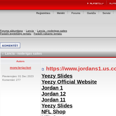
Reģistrēties
Meklēt
Forums
Garāža
Servisi
Foruma sākumlapa
»
Lancia
»
Lancia - noderigas saites
Parādīt iepriekšējo tematu
|
Parādīt nākamo tematu
Lancia - noderigas saites
Autors
https://www.jordans1.us.
monclerjacket
Yeezy Slides
Pievienojies: 01 Dec 2023
Komentāri: 277
Yeezy Official Website
Jordan 1
Jordan 12
Jordan 11
Yeezy Slides
NFL Shop