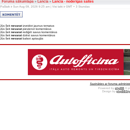
Foruma sākumlapa
»
Lancia
»
Lancia - noderigas saites
Pašlaik ir Sun Aug 09, 2026 9:25 am | Visi laiki ir GMT + 3 Stundas
Jūs šeit
nevarat
izveidot jaunus tematus
Jūs šeit
nevarat
pievienot komentārus
Jūs šeit
nevarat
rediģēt savus komentārus
Jūs šeit
nevarat
dzēst savus komentārus
Jūs šeit
nevarat
balsot aptaujās
Sazināties ar foruma administr
Powered by
phpBB
© p
Design by
phpBBSty