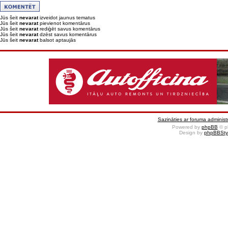
Jūs šeit
nevarat
izveidot jaunus tematus
Jūs šeit
nevarat
pievienot komentārus
Jūs šeit
nevarat
rediģēt savus komentārus
Jūs šeit
nevarat
dzēst savus komentārus
Jūs šeit
nevarat
balsot aptaujās
Sazināties ar foruma administr
Powered by
phpBB
© p
Design by
phpBBSty