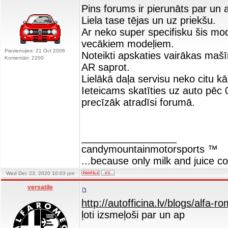
Pins forums ir pierunāts par un
Liela tase tējas un uz priekšu.
Ar neko super specifisku šis mod
vecākiem modeļiem.
Pievienojies: 21 Oct 2006
Noteikti apskaties vairākas mašī
Komentāri: 2200
AR saprot.
Lielākā daļa servisu neko citu
Ieteicams skatīties uz auto pēc 08
precīzāk atradīsi forumā.
_________________
candymountainmotorsports ™
...because only milk and juice c
Wed Dec 23, 2020 10:03 pm
versatile
http://autofficina.lv/blogs/alfa-
ļoti izsmeļoši par un ap