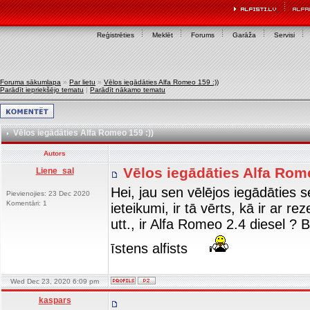
Reģistrēties
Meklēt
Forums
Garāža
Servisi
Foruma sākumlapa
»
Par lietu
»
Vēlos iegādāties Alfa Romeo 159 :))
Parādīt iepriekšējo tematu
|
Parādīt nākamo tematu
Vēlos iegādāties Alfa Romeo 159 :))
Autors
Vēlos iegādāties Alfa Rom
Liene_sal
Hei, jau sen vēlējos iegādāties 
Pievienojies: 23 Dec 2020
Komentāri: 1
ieteikumi, ir tā vērts, kā ir ar r
utt., ir Alfa Romeo 2.4 diesel ? B
īstens alfists
Wed Dec 23, 2020 6:09 pm
kaspars