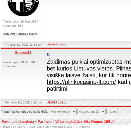
Pievienojies: 28 May 2014
Komentāri: 666
2008 Alfa-Romeo 159SW
Thu Dec 31, 2020 11:13 am
George23
Žaidimas puikiai optimizuotas mob
Pievienojies: 18 Oct 2023
Komentāri: 1
bet kurios Lietuvos vietos. Pil
visiška laisve žaisti, kur tik nor
https://plinkocasino-lt.com/
kad g
patirtimi.
Mon Nov 24, 2025 9:18 pm
Parādīt komentārus no iepriekšējā:
Foruma sākumlapa
»
Par lietu
»
Vēlos iegādāties Alfa Romeo 159 :))
Pašlaik ir Fri Aug 07, 2026 12:36 am | Visi laiki ir GMT + 3 Stundas