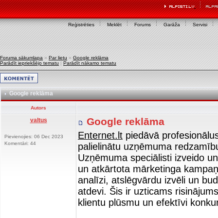
Reģistrēties
Meklēt
Forums
Garāža
Servisi
Foruma sākumlapa
»
Par lietu
»
Google reklāma
Parādīt iepriekšējo tematu
|
Parādīt nākamo tematu
Google reklāma
Autors
Google reklāma
valtus
Enternet.lt
piedāvā profesionālus
Pievienojies: 06 Dec 2023
Komentāri: 44
palielinātu uzņēmuma redzamību
Uzņēmuma speciālisti izveido u
un atkārtota mārketinga kampaņa
analīzi, atslēgvārdu izvēli un b
atdevi. Šis ir uzticams risināju
klientu plūsmu un efektīvi konkurē