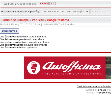
Wed May 27, 2026 3:06 pm
Parādīt komentārus no iepriekšējā:
Foruma sākumlapa
»
Par lietu
»
Google reklāma
Pašlaik ir Fri Aug 07, 2026 6:28 pm | Visi laiki ir GMT + 3 Stundas
Jūs šeit
nevarat
izveidot jaunus tematus
Jūs šeit
nevarat
pievienot komentārus
Jūs šeit
nevarat
rediģēt savus komentārus
Jūs šeit
nevarat
dzēst savus komentārus
Jūs šeit
nevarat
balsot aptaujās
Sazināties ar foruma administr
Powered by
phpBB
© p
Design by
phpBBSty