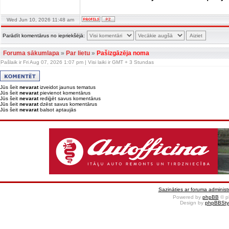
Wed Jun 10, 2026 11:48 am
Parādīt komentārus no iepriekšējā:
Foruma sākumlapa
»
Par lietu
»
Pašizgāzēja noma
Pašlaik ir Fri Aug 07, 2026 1:07 pm | Visi laiki ir GMT + 3 Stundas
Jūs šeit
nevarat
izveidot jaunus tematus
Jūs šeit
nevarat
pievienot komentārus
Jūs šeit
nevarat
rediģēt savus komentārus
Jūs šeit
nevarat
dzēst savus komentārus
Jūs šeit
nevarat
balsot aptaujās
Sazināties ar foruma administr
Powered by
phpBB
© p
Design by
phpBBSty