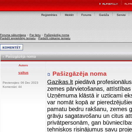
Reģistrēties
Meklēt
Forums
Garāža
Servisi
Foruma sākumlapa
»
Par lietu
»
Pašizgāzēja noma
Parādīt iepriekšējo tematu
|
Parādīt nākamo tematu
Pašizgāzēja noma
Autors
Pašizgāzēja noma
valtus
Gazikas.lt
piedāvā profesionālus
Pievienojies: 06 Dec 2023
Komentāri: 44
zemes pārvietošanas, attīstības 
Uzņēmuma klāstā ir uzticami ekska
var nomāt kopā ar pieredzējušie
pamatu bedru rakšanu, zemes ga
grāvju sagatavošanu un citus attī
privātpersonām, gan būvniecība
tehniskos risinājumus savu proje