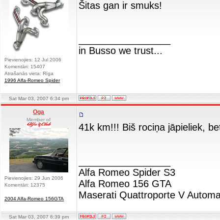
Šitas gan ir smuks!
_________________
in Busso we trust...
Pievienojies: 12 Jul 2006
Komentāri: 15407
Atrašanās vieta: Rīga
1996 Alfa-Romeo Spider
Sat Mar 03, 2007 6:34 pm
Oga
Member of
41k km!!! Biš rociņa jāpieliek, b
_________________
Alfa Romeo Spider S3
Pievienojies: 29 Jun 2006
Alfa Romeo 156 GTA
Komentāri: 12375
Maserati Quattroporte V Automa
2004 Alfa-Romeo 156GTA
Sat Mar 03, 2007 6:39 pm