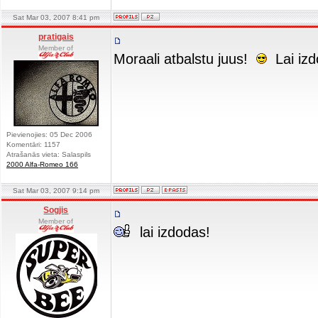
Sat Mar 03, 2007 8:41 pm
pratigais
Member of
Moraali atbalstu juus!
Lai izd
Pievienojies: 05 Dec 2006
Komentāri: 1157
Atrašanās vieta: Salaspils
2000 Alfa-Romeo 166
Sat Mar 03, 2007 9:14 pm
Sogjis
Member of
lai izdodas!