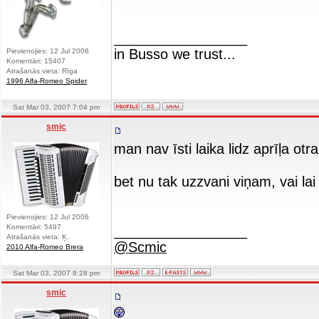
_________________
in Busso we trust...
Pievienojies: 12 Jul 2006
Komentāri: 15407
Atrašanās vieta: Rīga
1996 Alfa-Romeo Spider
Sat Mar 03, 2007 7:04 pm
smic
man nav īsti laika lidz aprīļa otra
bet nu tak uzzvani viņam, vai la
Pievienojies: 12 Jul 2006
Komentāri: 5497
_________________
Atrašanās vieta: Ķ.
@Scmic
2010 Alfa-Romeo Brera
Sat Mar 03, 2007 8:28 pm
smic