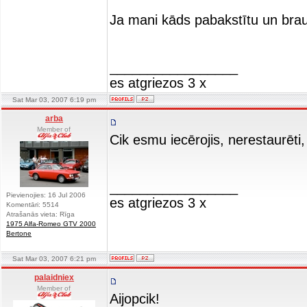
Ja mani kāds pabakstītu un brauk
_________________
es atgriezos 3 x
Sat Mar 03, 2007 6:19 pm
arba
Member of
Cik esmu iecērojis, nerestaurēti,
_________________
Pievienojies: 16 Jul 2006
es atgriezos 3 x
Komentāri: 5514
Atrašanās vieta: Rīga
1975 Alfa-Romeo GTV 2000
Bertone
Sat Mar 03, 2007 6:21 pm
palaidniex
Member of
Aijopcik!