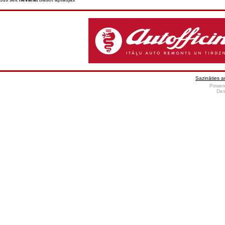
Sazināties a
Power
Des