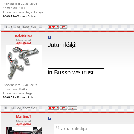
Pievienojies: 12 Jul 2006
Komentāri: 2111
Atrašanās vieta: Riga, Latvija
2000 Alfa-Romeo Spider
Sat Mar 03, 2007 9:46 pm
palaidniex
Member of
Jātur īkšķi!
_________________
in Busso we trust...
Pievienojies: 12 Jul 2006
Komentāri: 15407
Atrašanās vieta: Rīga
1996 Alfa-Romeo Spider
Sun Mar 04, 2007 2:03 am
MartinsT
Member of
arba rakstīja: