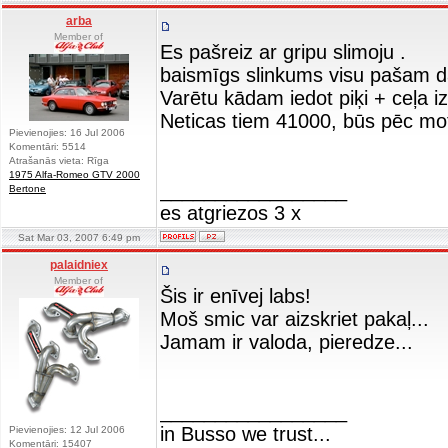
arba
Member of
Es pašreiz ar gripu slimoju .
baismīgs slinkums visu pašam dar
Varētu kādam iedot piķi + ceļa 
Neticas tiem 41000, būs pēc mot
Pievienojies: 16 Jul 2006
Komentāri: 5514
Atrašanās vieta: Rīga
1975 Alfa-Romeo GTV 2000
_________________
Bertone
es atgriezos 3 x
Sat Mar 03, 2007 6:49 pm
palaidniex
Member of
Šis ir enīvej labs!
Moš smic var aizskriet pakaļ...
Jamam ir valoda, pieredze...
_________________
in Busso we trust...
Pievienojies: 12 Jul 2006
Komentāri: 15407