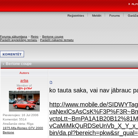
Reģistrēties
Meklēt
Forums
Garāž
Foruma sākumlapa
»
Retro
»
Bertone coupe
Parādīt iepriekšējo tematu
|
Parādīt nākamo tematu
Bertone coupe
Autors
arba
Member of
ko tauta saka, vai nav jābrauc p
http://www.mobile.de/SIDWYTa
vaNexlCsAsCsK%F3P%F3R~BmSB
Pievienojies: 16 Jul 2006
vctpLtt~BmPA1A1B20B12%81M-
Komentāri: 5514
Atrašanās vieta: Rīga
vCaMiMkQuRDSeUnVb_X_Y_x_
1975 Alfa-Romeo GTV 2000
bin/da.pl?bereich=pkw&sr_qua
Bertone