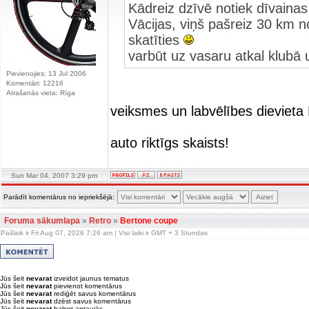
Kādreiz dzīvē notiek dīvaina
Vācijas, viņš pašreiz 30 km no
skatīties
varbūt uz vasaru atkal klub
Pievienojies: 13 Jul 2006
Komentāri: 12216
Atrašanās vieta: Rīga
veiksmes un labvēlībes dievieta
auto riktīgs skaists!
Sun Mar 04, 2007 3:29 pm
Parādīt komentārus no iepriekšējā:
Foruma sākumlapa
»
Retro
»
Bertone coupe
Pašlaik ir Fri Aug 07, 2026 7:26 am | Visi laiki ir GMT + 3 Stundas
Jūs šeit
nevarat
izveidot jaunus tematus
Jūs šeit
nevarat
pievienot komentārus
Jūs šeit
nevarat
rediģēt savus komentārus
Jūs šeit
nevarat
dzēst savus komentārus
Jūs šeit
nevarat
balsot aptaujās