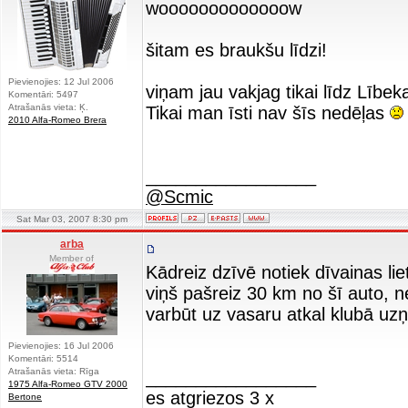
wooooooooooooow
šitam es braukšu līdzi!
Pievienojies: 12 Jul 2006
viņam jau vakjag tikai līdz Lībe
Komentāri: 5497
Atrašanās vieta: Ķ.
Tikai man īsti nav šīs nedēļas
2010 Alfa-Romeo Brera
_________________
@Scmic
Sat Mar 03, 2007 8:30 pm
arba
Member of
Kādreiz dzīvē notiek dīvainas l
viņš pašreiz 30 km no šī auto, ne
varbūt uz vasaru atkal klubā u
Pievienojies: 16 Jul 2006
Komentāri: 5514
Atrašanās vieta: Rīga
_________________
1975 Alfa-Romeo GTV 2000
es atgriezos 3 x
Bertone