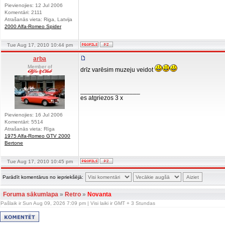
Pievienojies: 12 Jul 2006
Komentāri: 2111
Atrašanās vieta: Riga, Latvija
2000 Alfa-Romeo Spider
Tue Aug 17, 2010 10:44 pm
arba
Member of
drīz varēsim muzeju veidot
_________________
es atgriezos 3 x
Pievienojies: 16 Jul 2006
Komentāri: 5514
Atrašanās vieta: Rīga
1975 Alfa-Romeo GTV 2000
Bertone
Tue Aug 17, 2010 10:45 pm
Parādīt komentārus no iepriekšējā:
Foruma sākumlapa
»
Retro
»
Novanta
Pašlaik ir Sun Aug 09, 2026 7:09 pm | Visi laiki ir GMT + 3 Stundas