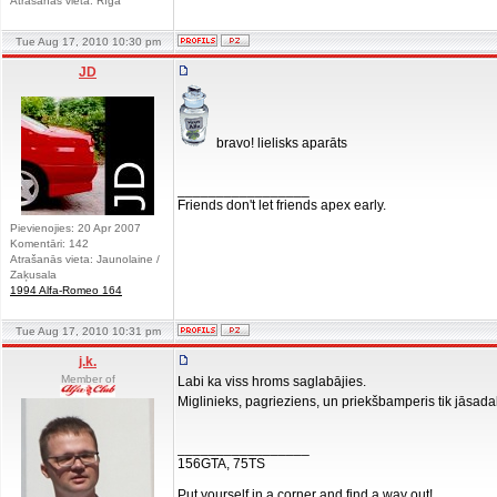
Atrašanās vieta: Rīga
Tue Aug 17, 2010 10:30 pm
JD
bravo! lielisks aparāts
_________________
Friends don't let friends apex early.
Pievienojies: 20 Apr 2007
Komentāri: 142
Atrašanās vieta: Jaunolaine /
Zaķusala
1994 Alfa-Romeo 164
Tue Aug 17, 2010 10:31 pm
j.k.
Member of
Labi ka viss hroms saglabājies.
Miglinieks, pagrieziens, un priekšbamperis tik jāsad
_________________
156GTA, 75TS
Put yourself in a corner and find a way out!