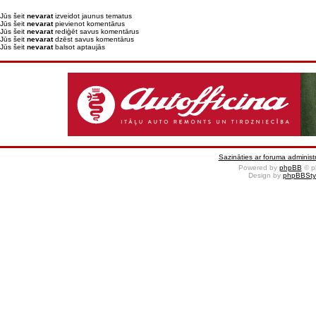
Jūs šeit
nevarat
izveidot jaunus tematus
Jūs šeit
nevarat
pievienot komentārus
Jūs šeit
nevarat
rediģēt savus komentārus
Jūs šeit
nevarat
dzēst savus komentārus
Jūs šeit
nevarat
balsot aptaujās
Sazināties ar foruma administr
Powered by
phpBB
© p
Design by
phpBBSty