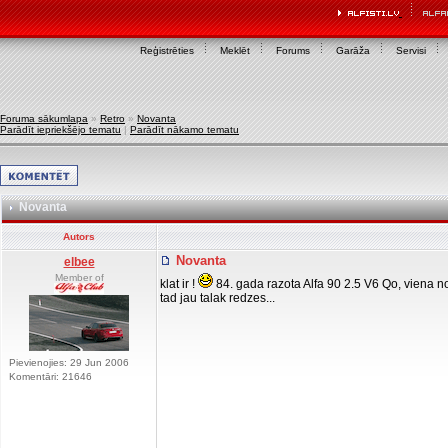
Reģistrēties
Meklēt
Forums
Garāža
Servisi
Foruma sākumlapa
»
Retro
»
Novanta
Parādīt iepriekšējo tematu
|
Parādīt nākamo tematu
Novanta
Autors
Novanta
elbee
Member of
klat ir !
84. gada razota Alfa 90 2.5 V6 Qo, viena n
tad jau talak redzes...
Pievienojies: 29 Jun 2006
Komentāri: 21646