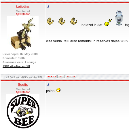
koijotins
Member of
beidzot ir klat
tag
_________________
visa veida itāļu auto remonts un rezerves daļas 283
Pievienojies: 02 May 2008
Komentāri: 5936
Atrašanās vieta: Lēdurga
1984 Alfa-Romeo 90
Tue Aug 17, 2010 10:41 pm
Sogjis
Member of
psihs