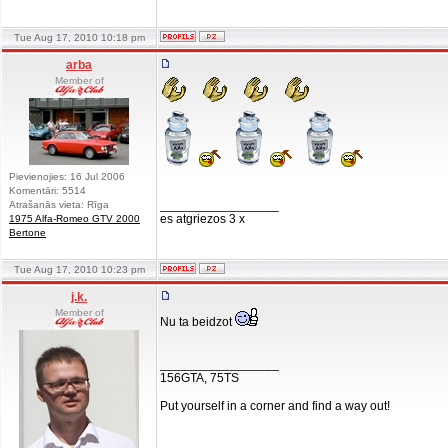
Tue Aug 17, 2010 10:18 pm
arba
Member of
Pievienojies: 16 Jul 2006
Komentāri: 5514
_________________
Atrašanās vieta: Rīga
es atgriezos 3 x
1975 Alfa-Romeo GTV 2000
Bertone
Tue Aug 17, 2010 10:23 pm
j.k.
Member of
Nu ta beidzot
_________________
156GTA, 75TS
Put yourself in a corner and find a way out!