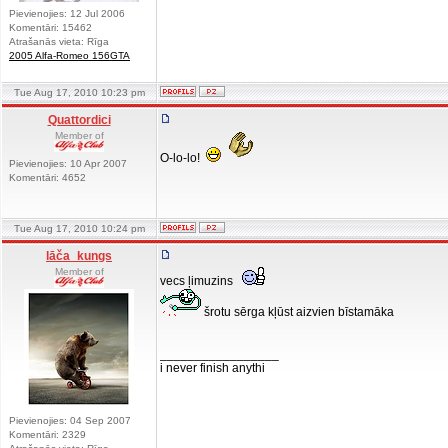
Pievienojies: 12 Jul 2006
Komentāri: 15462
Atrašanās vieta: Rīga
2005 Alfa-Romeo 156GTA
Tue Aug 17, 2010 10:23 pm
Quattordici
Member of
O-lo-lo!
Pievienojies: 10 Apr 2007
Komentāri: 4652
Tue Aug 17, 2010 10:24 pm
lāča_kungs
Member of
vecs ļimuzins
šrotu sērga kļūst aizvien bīstamāka
_________________
i never finish anythi
Pievienojies: 04 Sep 2007
Komentāri: 2329