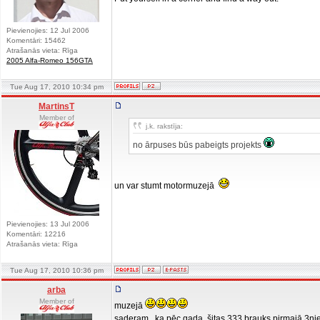
Pievienojies: 12 Jul 2006
Komentāri: 15462
Atrašanās vieta: Rīga
2005 Alfa-Romeo 156GTA
Tue Aug 17, 2010 10:34 pm
MartinsT
Member of
j.k. rakstīja:
no ārpuses būs pabeigts projekts
un var stumt motormuzejā
Pievienojies: 13 Jul 2006
Komentāri: 12216
Atrašanās vieta: Rīga
Tue Aug 17, 2010 10:36 pm
arba
Member of
muzejā
saderam , ka pēc gada, šitas 333 brauks pirmajā 3n