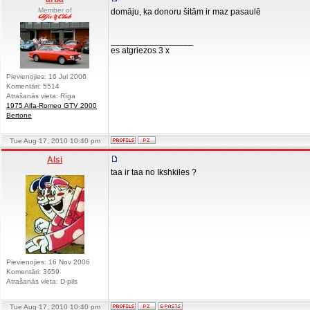
Member of
domāju, ka donoru šitām ir maz pasaulē
_________________
es atgriezos 3 x
Pievienojies: 16 Jul 2006
Komentāri: 5514
Atrašanās vieta: Rīga
1975 Alfa-Romeo GTV 2000
Bertone
Tue Aug 17, 2010 10:40 pm
Alsi
taa ir taa no Ikshkiles ?
Pievienojies: 16 Nov 2006
Komentāri: 3659
Atrašanās vieta: D-pils
Tue Aug 17, 2010 10:40 pm