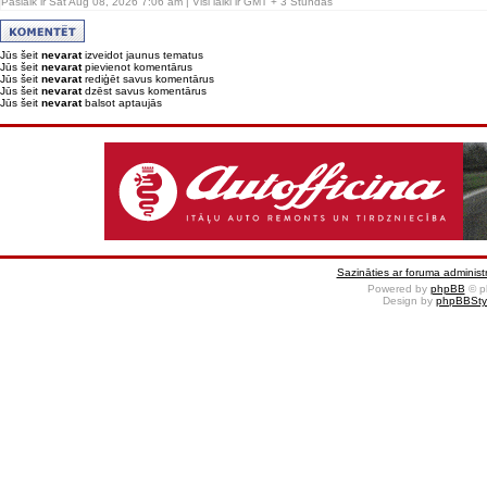
Pašlaik ir Sat Aug 08, 2026 7:06 am | Visi laiki ir GMT + 3 Stundas
Jūs šeit
nevarat
izveidot jaunus tematus
Jūs šeit
nevarat
pievienot komentārus
Jūs šeit
nevarat
rediģēt savus komentārus
Jūs šeit
nevarat
dzēst savus komentārus
Jūs šeit
nevarat
balsot aptaujās
Sazināties ar foruma administr
Powered by
phpBB
© p
Design by
phpBBSty