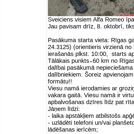
Sveiciens visiem Alfa Romeo īp
Jau pavisam drīz, 8. oktobrī, t
Pasākuma starta vieta: Rīgas ga
24.3125) (orientieris virzienā no
ierašanās plkst. 10:00, starts ap
Tālākais punkts ̴ 60 km no Rīg
dalībai pasākumā nepieciešama
dalībniekiem. Šoreiz apvienojam
formātu!!
Viesu namā ierodamies ar grozi
vakara gaitā. Viesu namā ir vir
apbalvošanas dzīres līdz pat rīt
Jāņem līdzi:
- laika apstākļiem atbilstošs apģ
- uzlādēti telefoni un/vai planš
lādēšanas ierīcēm;