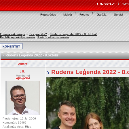
Reģistrēties
Meklēt
Forums
Garāža
Servisi
Foruma sākumlapa
»
Kas jaunāks?
»
Rudens Leģenda 2022 - 8.oktobrī!
Parādīt iepriekšējo tematu
|
Parādīt nākamo tematu
Rudens Leģenda 2022 - 8.oktobrī!
Autors
Rudens Leģenda 2022 - 8.
j.k.
Member of
Pievienojies: 12 Jul 2006
Komentāri: 15462
Atrašanās vieta: Rīga