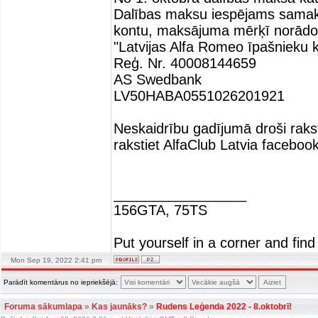
Dalības maksu iespējams samaks
kontu, maksājuma mērķī norād
"Latvijas Alfa Romeo īpašnieku k
Reģ. Nr. 40008144659
AS Swedbank
LV50HABA0551026201921
Neskaidrību gadījumā droši rakst
rakstiet AlfaClub Latvia facebook
_________________
156GTA, 75TS
Put yourself in a corner and find
Mon Sep 19, 2022 2:41 pm
Parādīt komentārus no iepriekšējā:
Foruma sākumlapa
»
Kas jaunāks?
»
Rudens Leģenda 2022 - 8.oktobrī!