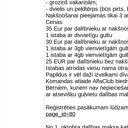
- groziņš vakariņām;
- dvielis un peldtērps (būs pirts, 
Nakšņošanai pieejamas tikai 3 a
Cenas:
35 Eur par dalībnieku ar nakšņo
1 istaba ar divvietīgu gultu
30 Eur par dalībnieku ar nakšņo
1 istaba ar 3gb vienvietīgām gu
1 istaba ar 4gb vienvietīgām gu
25 EUR par dalībnieku bez nak
Istabas atrodas viesu nama otra
Papildus ir vēl daži izvelkami d
Komandas atlaide AlfaClub biedr
Bērniem, kuriem nav nepiecieša
ar atsevišķu guļvietu dalības ma
Reģistrēties pasākumam lūdzam 
page_id=80
No 1. oktobra dalības maksa ka