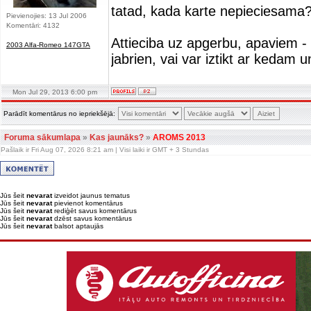
tatad, kada karte nepieciesama? 
Pievienojies: 13 Jul 2006
Komentāri: 4132
Attieciba uz apgerbu, apaviem -
2003 Alfa-Romeo 147GTA
jabrien, vai var iztikt ar kedam 
Mon Jul 29, 2013 6:00 pm
Parādīt komentārus no iepriekšējā:
Foruma sākumlapa
»
Kas jaunāks?
»
AROMS 2013
Pašlaik ir Fri Aug 07, 2026 8:21 am | Visi laiki ir GMT + 3 Stundas
Jūs šeit
nevarat
izveidot jaunus tematus
Jūs šeit
nevarat
pievienot komentārus
Jūs šeit
nevarat
rediģēt savus komentārus
Jūs šeit
nevarat
dzēst savus komentārus
Jūs šeit
nevarat
balsot aptaujās