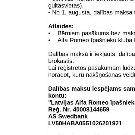
gultasvietas).
• No 1. augusta, dalības maksa 
Atlaides:
• Bērniem pasākums bez mak
• Alfa Romeo īpašnieku kluba 
Dalības maksā ir iekļauts: dal
brokastis.
Lai reģistrētos pasākumam lūdzu
norādot, kuru nakšņošanas veidu
Dalības maksu iespējams sama
kontu:
"Latvijas Alfa Romeo īpašniek
Reģ. Nr. 40008144659
AS Swedbank
LV50HABA0551026201921