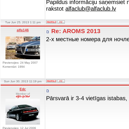
Papildus informāciju saņemsiet
rakstot
alfaclub@alfaclub.lv
Tue Jun 25, 2013 1:11 pm
Re: AROMS 2013
alfa146
2-х местные номера для ночле
Pievienojies: 24 May 2007
Komentāri: 1994
Sun Jun 30, 2013 11:19 pm
Edc
Member of
Pārsvarā ir 3-4 vietīgas istabas, 
Pievienojies: 12 Jul 2006