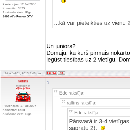
Pievienojies: 12 Jul 2006
Komentāri: 3475
Atrašanās vieta: Rīga
1999 Alfa-Romeo GTV
...kā var pieteikties uz vienu 2
Un juniors?
Domaju, ka kurš pirmais nokārto 
iegūst tiesības uz 2 vietīgu. Do
Mon Jul 01, 2013 3:40 pm
ralfins
Member of
Edc rakstīja:
ralfins rakstīja:
Pievienojies: 17 Jul 2007
Komentāri: 6688
Edc rakstīja:
Atrašanās vieta: Rīga
Pārsvarā ir 3-4 vietīgas 
sapratu 2).