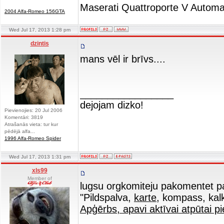
Maserati Quattroporte V Automa
2004 Alfa-Romeo 156GTA
Wed Jul 17, 2013 1:28 pm
dzintis
mans vēl ir brīvs....
_________________
dejojam dizko!
Pievienojies: 20 Jul 2006
Komentāri: 3819
Atrašanās vieta: tur kur
pēdējā alfa...
1996 Alfa-Romeo Spider
Wed Jul 17, 2013 1:31 pm
xls99
Member of
lugsu orgkomiteju pakomentet p
"Pildspalva,
karte
, kompass, kalk
Apģērbs, apavi aktīvai atpūtai p