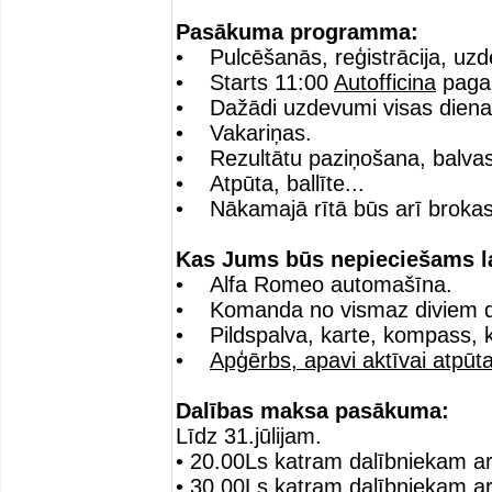
Pasākuma programma:
• Pulcēšanās, reģistrācija, u
• Starts 11:00
Autofficina
pagal
• Dažādi uzdevumi visas dien
• Vakariņas.
• Rezultātu paziņošana, balvas
• Atpūta, ballīte...
• Nākamajā rītā būs arī brokas
Kas Jums būs nepieciešams la
• Alfa Romeo automašīna.
• Komanda no vismaz diviem d
• Pildspalva, karte, kompass, ka
•
Apģērbs, apavi aktīvai atpūta
Dalības maksa pasākuma:
Līdz 31.jūlijam.
• 20.00Ls katram dalībniekam ar
• 30.00Ls katram dalībniekam a