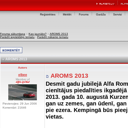
Reģistrēties
Meklēt
Forums
Garāža
Servisi
Foruma sākumlapa
»
Kas jaunāks?
»
AROMS 2013
Parādīt iepriekšējo tematu
|
Parādīt nākamo tematu
AROMS 2013
Autors
AROMS 2013
elbee
Member of
Desmit gadu jubilejā Alfa Rom
cienītājus piedalīties ikgadē
2013. gada 10. augustā Kurze
gan uz zemes, gan ūdenī, gan
Pievienojies: 29 Jun 2006
Komentāri: 21646
pie ezera. Kempingā būs pieej
vietas.