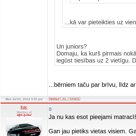
...kā var pieteikties uz vien
Un juniors?
Domaju, ka kurš pirmais nokār
iegūst tiesības uz 2 vietīgu.
...bērniem taču par brīvu, līdz a
Mon Jul 01, 2013 3:52 pm
Edc
Member of
Ja nu kas esot pieejami matracīš
Gan jau pietiks vietas visiem. Ga