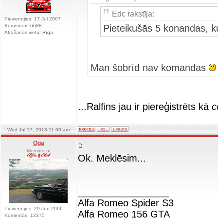
Edc rakstīja:
Pievienojies: 17 Jul 2007
Komentāri: 6688
Pieteikušās 5 konandas, k
Atrašanās vieta: Rīga
Man šobrīd nav komandas
...Ralfins jau ir piereģistrēts kā
c
Wed Jul 17, 2013 11:00 am
Oga
Member of
Ok. Meklēsim...
_________________
Alfa Romeo Spider S3
Pievienojies: 29 Jun 2006
Alfa Romeo 156 GTA
Komentāri: 12375