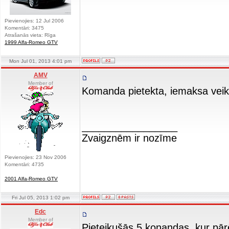
Pievienojies: 12 Jul 2006
Komentāri: 3475
Atrašanās vieta: Rīga
1999 Alfa-Romeo GTV
Mon Jul 01, 2013 4:01 pm
AMV
Member of
Komanda pietekta, iemaksa veikt
_________________
Zvaigznēm ir nozīme
Pievienojies: 23 Nov 2006
Komentāri: 4735
2001 Alfa-Romeo GTV
Fri Jul 05, 2013 1:02 pm
Edc
Member of
Pieteikušās 5 konandas, kur pā