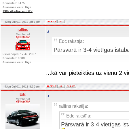
Komentāri: 3475
Atrašanās vieta: Rīga
1999 Alfa-Romeo GTV
Mon Jul 01, 2013 2:57 pm
ralfins
Member of
Edc rakstīja:
Pārsvarā ir 3-4 vietīgas istab
Pievienojies: 17 Jul 2007
Komentāri: 6688
Atrašanās vieta: Rīga
...kā var pieteikties uz vienu 2 vi
Mon Jul 01, 2013 3:35 pm
Edc
Member of
ralfins rakstīja:
Edc rakstīja:
Pārsvarā ir 3-4 vietīgas is