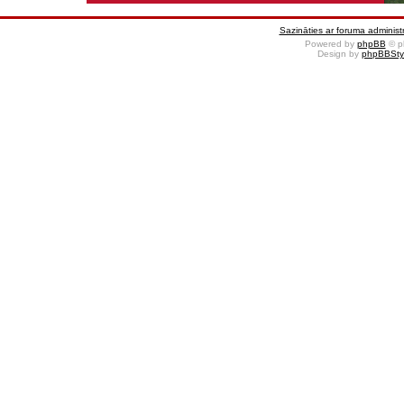
Sazināties ar foruma administr
Powered by
phpBB
© p
Design by
phpBBSty