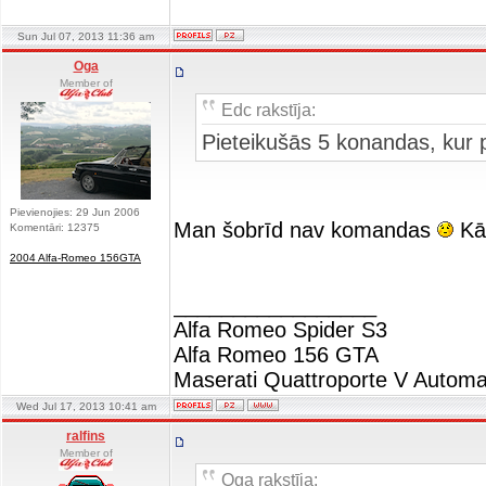
Sun Jul 07, 2013 11:36 am
Oga
Member of
Edc rakstīja:
Pieteikušās 5 konandas, kur
Pievienojies: 29 Jun 2006
Man šobrīd nav komandas
Kād
Komentāri: 12375
2004 Alfa-Romeo 156GTA
_________________
Alfa Romeo Spider S3
Alfa Romeo 156 GTA
Maserati Quattroporte V Automa
Wed Jul 17, 2013 10:41 am
ralfins
Member of
Oga rakstīja: