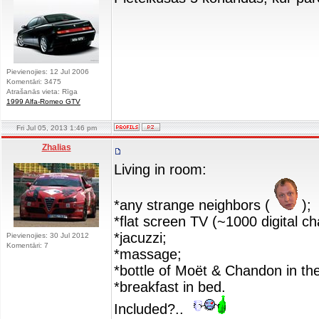
Pievienojies: 12 Jul 2006
Komentāri: 3475
Atrašanās vieta: Rīga
1999 Alfa-Romeo GTV
Fri Jul 05, 2013 1:46 pm
Zhalias
Living in room:
*any strange neighbors (
);
*flat screen TV (~1000 digital ch
*jacuzzi;
Pievienojies: 30 Jul 2012
Komentāri: 7
*massage;
*bottle of Moët & Chandon in th
*breakfast in bed.
Included?..