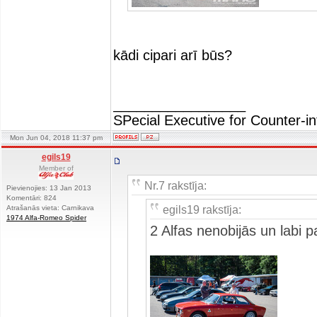
kādi cipari arī būs?
_________________
SPecial Executive for Counter-in
Mon Jun 04, 2018 11:37 pm
egils19
Member of
Nr.7 rakstīja:
Pievienojies: 13 Jan 2013
Komentāri: 824
egils19 rakstīja:
Atrašanās vieta: Carnikava
1974 Alfa-Romeo Spider
2 Alfas nenobijās un labi 