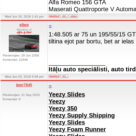
Alfa Romeo 156 GTA
Maserati Quattroporte V Automa
Wed Jun 20, 2018 1:41 pm
elbee
Member of
1:48.505 ar 75 un 195/55/15 GT
tiltina ejot par bortu, bet ar iel
Pievienojies: 29 Jun 2006
Komentāri: 21646
_________________
Itāļu auto speciālisti, auto tir
Wed Jun 20, 2018 5:08 pm
jiuer7845
Yeezy Slides
Pievienojies: 21 Sep 2023
Komentāri: 8
Yeezy
Yeezy 350
Yeezy Supply Shipping
Yeezy Slides
Yeezy Foam Runner