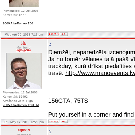
Pievienojies: 12 Oct 2006
Komentāri: 4677
2000 Alfa-Romeo 156
Wed Apr 25, 2018 7:13 pm
j.k.
Member of
Diemžēl, neparedzēta izcenojum
Ja nu tomēr vēlaties tajā pašā vī
trackday, kurā drīkst piedalīties 
trasē:
http://www.manoevents.lv
_________________
Pievienojies: 12 Jul 2006
Komentāri: 15462
156GTA, 75TS
Atrašanās vieta: Rīga
2005 Alfa-Romeo 156GTA
Put yourself in a corner and find
Thu May 17, 2018 12:28 pm
egils19
Member of