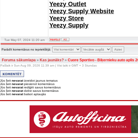
Yeezy Outlet
Yeezy Supply Website
Yeezy Store
Yeezy Supply
Tue May 07, 2024 11:20 am
Parādīt komentārus no iepriekšējā:
Foruma sākumlapa
»
Kas jaunāks?
»
Cuore Sportivo - Biķernieku auto aplis
Pašlaik ir Sun Aug 09, 2026 11:39 am | Visi laiki ir GMT + 3 Stundas
Jūs šeit
nevarat
izveidot jaunus tematus
Jūs šeit
nevarat
pievienot komentārus
Jūs šeit
nevarat
rediģēt savus komentārus
Jūs šeit
nevarat
dzēst savus komentārus
Jūs šeit
nevarat
balsot aptaujās