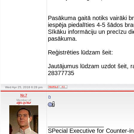
Pasākuma gaitā notiks vairāki b
iespēja piedalīties 4-5 šādos br
Sīkāku informāciju un precīzu di
pasākuma.
Reģistrēties lūdzam šeit:
Jautājumus lūdzam uzdot šeit, raks
28377735
Wed Apr 25, 2018 6:28 pm
Nr.7
Member of
_________________
SPecial Executive for Counter-in