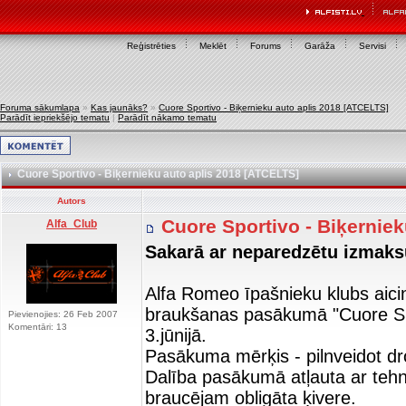
Reģistrēties
Meklēt
Forums
Garāža
Servisi
Foruma sākumlapa
»
Kas jaunāks?
»
Cuore Sportivo - Biķernieku auto aplis 2018 [ATCELTS]
Parādīt iepriekšējo tematu
|
Parādīt nākamo tematu
Cuore Sportivo - Biķernieku auto aplis 2018 [ATCELTS]
Autors
Cuore Sportivo - Biķernie
Alfa_Club
Sakarā ar neparedzētu izmaks
Alfa Romeo īpašnieku klubs aicin
braukšanas pasākumā "Cuore Spor
Pievienojies: 26 Feb 2007
Komentāri: 13
3.jūnijā.
Pasākuma mērķis - pilnveidot d
Dalība pasākumā atļauta ar tehn
braucējam obligāta ķivere.