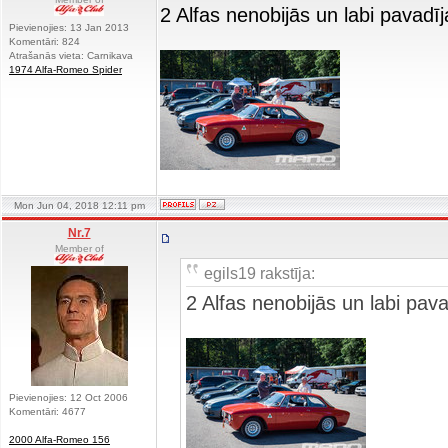
2 Alfas nenobijās un labi pavad
Pievienojies: 13 Jan 2013
Komentāri: 824
Atrašanās vieta: Carnikava
1974 Alfa-Romeo Spider
Mon Jun 04, 2018 12:11 pm
Nr.7
Member of
egils19 rakstīja:
2 Alfas nenobijās un labi pa
Pievienojies: 12 Oct 2006
Komentāri: 4677
2000 Alfa-Romeo 156