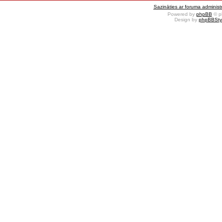
Sazināties ar foruma administr
Powered by
phpBB
© p
Design by
phpBBSty