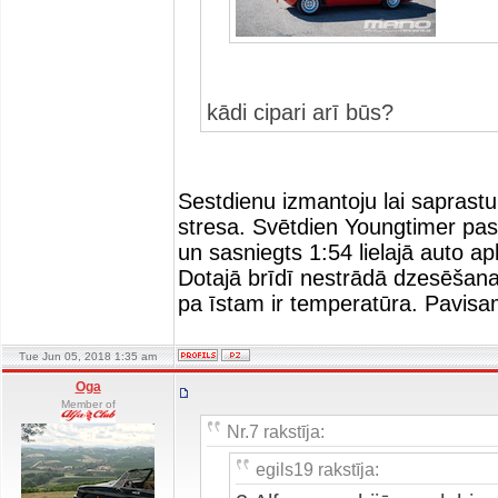
kādi cipari arī būs?
Sestdienu izmantoju lai saprast
stresa. Svētdien Youngtimer pas
un sasniegts 1:54 lielajā auto ap
Dotajā brīdī nestrādā dzesēšanas
pa īstam ir temperatūra. Pavisam
Tue Jun 05, 2018 1:35 am
Oga
Member of
Nr.7 rakstīja:
egils19 rakstīja: