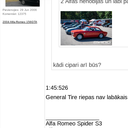
2 Alfas nenobijās un labi 
Pievienojies: 29 Jun 2006
Komentāri: 12375
2004 Alfa-Romeo 156GTA
kādi cipari arī būs?
1:45:526
General Tire riepas nav labākai
_________________
Alfa Romeo Spider S3