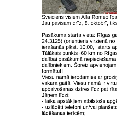
Sveiciens visiem Alfa Romeo īp
Jau pavisam drīz, 8. oktobrī, t
Pasākuma starta vieta: Rīgas ga
24.3125) (orientieris virzienā no
ierašanās plkst. 10:00, starts ap
Tālākais punkts ̴ 60 km no Rīg
dalībai pasākumā nepieciešama
dalībniekiem. Šoreiz apvienojam
formātu!!
Viesu namā ierodamies ar grozi
vakara gaitā. Viesu namā ir vir
apbalvošanas dzīres līdz pat rīt
Jāņem līdzi:
- laika apstākļiem atbilstošs apģ
- uzlādēti telefoni un/vai planš
lādēšanas ierīcēm;