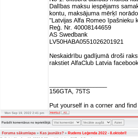
Dalības maksu iespējams samaks
kontu, maksājuma mērķī norād
"Latvijas Alfa Romeo īpašnieku k
Reģ. Nr. 40008144659
AS Swedbank
LV50HABA0551026201921
Neskaidrību gadījumā droši rakst
rakstiet AlfaClub Latvia facebook
_________________
156GTA, 75TS
Put yourself in a corner and find
Mon Sep 19, 2022 2:41 pm
Parādīt komentārus no iepriekšējā:
Foruma sākumlapa
»
Kas jaunāks?
»
Rudens Leģenda 2022 - 8.oktobrī!