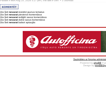
Pašlaik ir Mon Aug 10, 2026 5:27 pm | Visi laiki ir GMT + 3 Stundas
Jūs šeit
nevarat
izveidot jaunus tematus
Jūs šeit
nevarat
pievienot komentārus
Jūs šeit
nevarat
rediģēt savus komentārus
Jūs šeit
nevarat
dzēst savus komentārus
Jūs šeit
nevarat
balsot aptaujās
Sazināties ar foruma administr
Powered by
phpBB
© p
Design by
phpBBSty