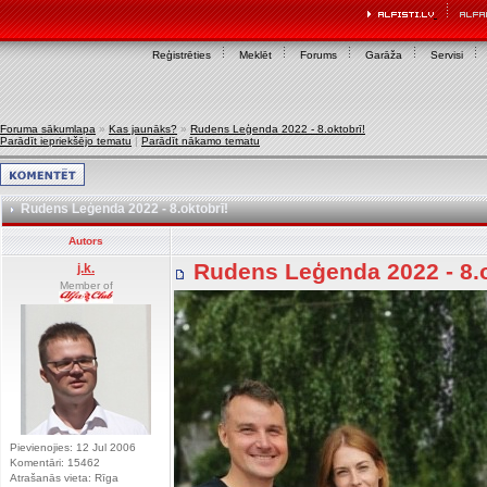
Reģistrēties
Meklēt
Forums
Garāža
Servisi
Foruma sākumlapa
»
Kas jaunāks?
»
Rudens Leģenda 2022 - 8.oktobrī!
Parādīt iepriekšējo tematu
|
Parādīt nākamo tematu
Rudens Leģenda 2022 - 8.oktobrī!
Autors
Rudens Leģenda 2022 - 8.
j.k.
Member of
Pievienojies: 12 Jul 2006
Komentāri: 15462
Atrašanās vieta: Rīga