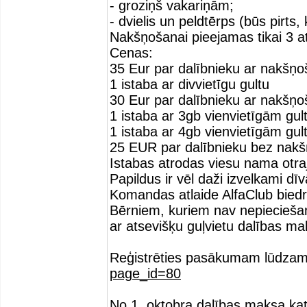
- groziņš vakariņām;
- dvielis un peldtērps (būs pirts, 
Nakšņošanai pieejamas tikai 3 a
Cenas:
35 Eur par dalībnieku ar nakšņo
1 istaba ar divvietīgu gultu
30 Eur par dalībnieku ar nakšņo
1 istaba ar 3gb vienvietīgām gu
1 istaba ar 4gb vienvietīgām gu
25 EUR par dalībnieku bez nak
Istabas atrodas viesu nama otra
Papildus ir vēl daži izvelkami d
Komandas atlaide AlfaClub biedr
Bērniem, kuriem nav nepiecieša
ar atsevišķu guļvietu dalības ma
Reģistrēties pasākumam lūdzam 
page_id=80
No 1. oktobra dalības maksa ka