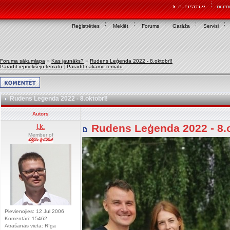
Reģistrēties
Meklēt
Forums
Garāža
Servisi
Foruma sākumlapa
»
Kas jaunāks?
»
Rudens Leģenda 2022 - 8.oktobrī!
Parādīt iepriekšējo tematu
|
Parādīt nākamo tematu
Rudens Leģenda 2022 - 8.oktobrī!
Autors
Rudens Leģenda 2022 - 8.
j.k.
Member of
Pievienojies: 12 Jul 2006
Komentāri: 15462
Atrašanās vieta: Rīga