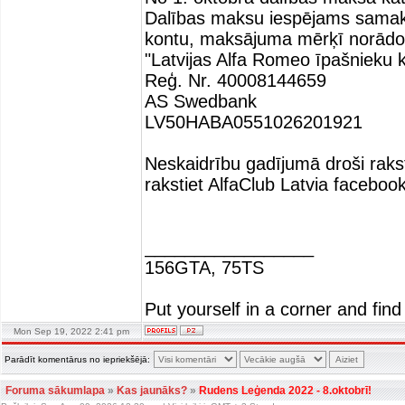
Dalības maksu iespējams samaks
kontu, maksājuma mērķī norād
"Latvijas Alfa Romeo īpašnieku k
Reģ. Nr. 40008144659
AS Swedbank
LV50HABA0551026201921
Neskaidrību gadījumā droši rakst
rakstiet AlfaClub Latvia facebook
_________________
156GTA, 75TS
Put yourself in a corner and find
Mon Sep 19, 2022 2:41 pm
Parādīt komentārus no iepriekšējā:
Foruma sākumlapa
»
Kas jaunāks?
»
Rudens Leģenda 2022 - 8.oktobrī!