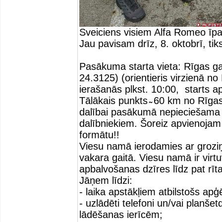
Sveiciens visiem Alfa Romeo īp
Jau pavisam drīz, 8. oktobrī, t
Pasākuma starta vieta: Rīgas ga
24.3125) (orientieris virzienā no
ierašanās plkst. 10:00, starts ap
Tālākais punkts ̴ 60 km no Rīg
dalībai pasākumā nepieciešama
dalībniekiem. Šoreiz apvienojam
formātu!!
Viesu namā ierodamies ar grozi
vakara gaitā. Viesu namā ir vir
apbalvošanas dzīres līdz pat rīt
Jāņem līdzi:
- laika apstākļiem atbilstošs apģ
- uzlādēti telefoni un/vai planš
lādēšanas ierīcēm;