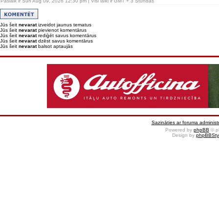
Pašlaik ir Sun Aug 09, 2026 12:30 pm | Visi laiki ir GMT + 3 Stundas
Jūs šeit
nevarat
izveidot jaunus tematus
Jūs šeit
nevarat
pievienot komentārus
Jūs šeit
nevarat
rediģēt savus komentārus
Jūs šeit
nevarat
dzēst savus komentārus
Jūs šeit
nevarat
balsot aptaujās
Sazināties ar foruma administr
Powered by
phpBB
© p
Design by
phpBBSty