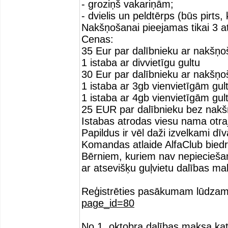
- groziņš vakariņām;
- dvielis un peldtērps (būs pirts, 
Nakšņošanai pieejamas tikai 3 a
Cenas:
35 Eur par dalībnieku ar nakšņo
1 istaba ar divvietīgu gultu
30 Eur par dalībnieku ar nakšņo
1 istaba ar 3gb vienvietīgām gu
1 istaba ar 4gb vienvietīgām gu
25 EUR par dalībnieku bez nak
Istabas atrodas viesu nama otra
Papildus ir vēl daži izvelkami d
Komandas atlaide AlfaClub biedr
Bērniem, kuriem nav nepiecieša
ar atsevišķu guļvietu dalības ma
Reģistrēties pasākumam lūdzam 
page_id=80
No 1. oktobra dalības maksa ka