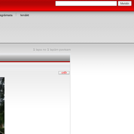
asgrāmata
Ienākt
1
lapa no
1
lapām pavisam