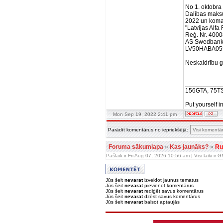
No 1. oktobra
Dalības maks
2022 un kom
"Latvijas Alf
Reģ. Nr. 400
AS Swedban
LV50HABA05
Neskaidrību ga
__________
156GTA, 75T
Put yourself i
Mon Sep 19, 2022 2:41 pm
Parādīt komentārus no iepriekšējā:
Foruma sākumlapa
»
Kas jaunāks?
»
Ru
Pašlaik ir Fri Aug 07, 2026 10:56 am | Visi laiki ir
Jūs šeit
nevarat
izveidot jaunus tematus
Jūs šeit
nevarat
pievienot komentārus
Jūs šeit
nevarat
rediģēt savus komentārus
Jūs šeit
nevarat
dzēst savus komentārus
Jūs šeit
nevarat
balsot aptaujās