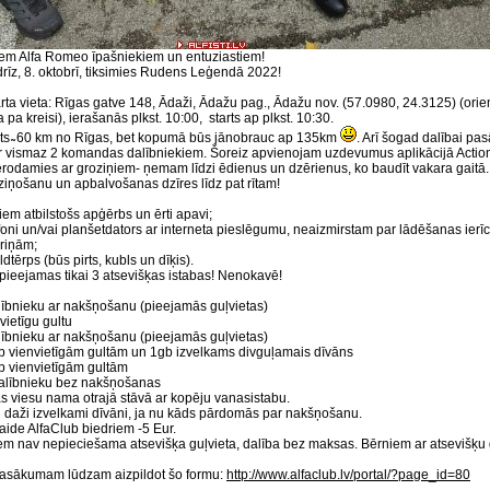
iem Alfa Romeo īpašniekiem un entuziastiem!
rīz, 8. oktobrī, tiksimies Rudens Leģendā 2022!
ta vieta: Rīgas gatve 148, Ādaži, Ādažu pag., Ādažu nov. (57.0980, 24.3125) (orie
a pa kreisi), ierašanās plkst. 10:00, starts ap plkst. 10:30.
ts ̴ 60 km no Rīgas, bet kopumā būs jānobrauc ap 135km
. Arī šogad dalībai 
 vismaz 2 komandas dalībniekiem. Šoreiz apvienojam uzdevumus aplikācijā Action
rodamies ar groziņiem- ņemam līdzi ēdienus un dzērienus, ko baudīt vakara gaitā. 
ziņošanu un apbalvošanas dzīres līdz pat rītam!
ļiem atbilstošs apģērbs un ērti apavi;
efoni un/vai planšetdators ar interneta pieslēgumu, neaizmirstam par lādēšanas ierī
ariņām;
ldtērps (būs pirts, kubls un dīķis).
ieejamas tikai 3 atsevišķas istabas! Nenokavē!
lībnieku ar nakšņošanu (pieejamās guļvietas)
vvietīgu gultu
lībnieku ar nakšņošanu (pieejamās guļvietas)
gb vienvietīgām gultām un 1gb izvelkams divguļamais dīvāns
gb vienvietīgām gultām
alībnieku bez nakšņošanas
as viesu nama otrajā stāvā ar kopēju vanasistabu.
ēl daži izvelkami dīvāni, ja nu kāds pārdomās par nakšņošanu.
ide AlfaClub biedriem -5 Eur.
em nav nepieciešama atsevišķa guļvieta, dalība bez maksas. Bērniem ar atsevišķu 
pasākumam lūdzam aizpildot šo formu:
http://www.alfaclub.lv/portal/?page_id=80