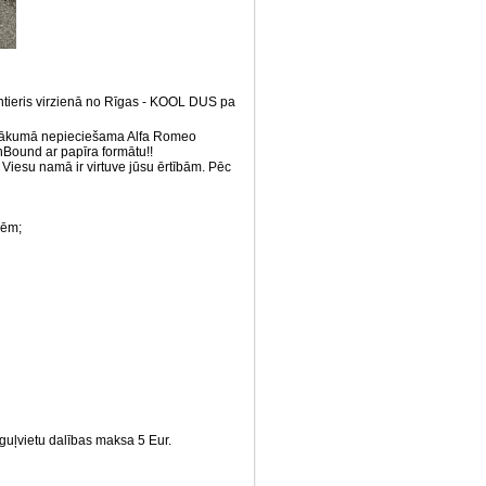
ntieris virzienā no Rīgas - KOOL DUS pa
pasākumā nepieciešama Alfa Romeo
Bound ar papīra formātu!!
Viesu namā ir virtuve jūsu ērtībām. Pēc
cēm;
guļvietu dalības maksa 5 Eur.