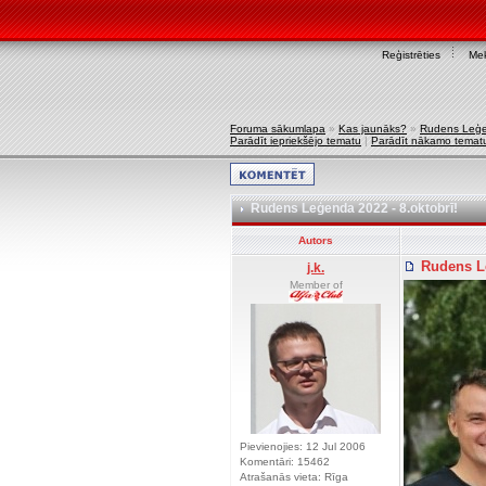
Reģistrēties
Mek
Foruma sākumlapa
»
Kas jaunāks?
»
Rudens Leģen
Parādīt iepriekšējo tematu
|
Parādīt nākamo temat
Rudens Leģenda 2022 - 8.oktobrī!
Autors
Rudens Le
j.k.
Member of
Pievienojies: 12 Jul 2006
Komentāri: 15462
Atrašanās vieta: Rīga