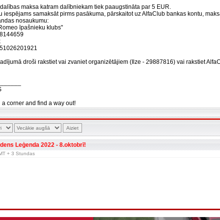
 dalības maksa katram dalībniekam tiek paaugstināta par 5 EUR.
u iespējams samaksāt pirms pasākuma, pārskaitot uz AlfaClub bankas kontu, ma
andas nosaukumu:
a Romeo īpašnieku klubs"
08144659
k
51026201921
dījumā droši rakstiet vai zvaniet organizētājiem (Ilze - 29887816) vai rakstiet Alfa
_______
S
n a corner and find a way out!
dens Leģenda 2022 - 8.oktobrī!
 GMT + 3 Stundas