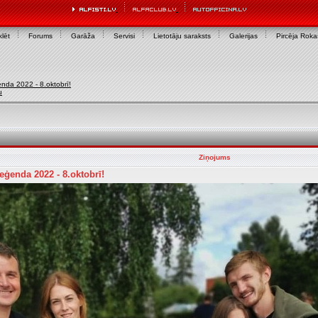
lēt
Forums
Garāža
Servisi
Lietotāju saraksts
Galerijas
Pircēja Rok
da 2022 - 8.oktobrī!
u
Ziņojums
ģenda 2022 - 8.oktobrī!