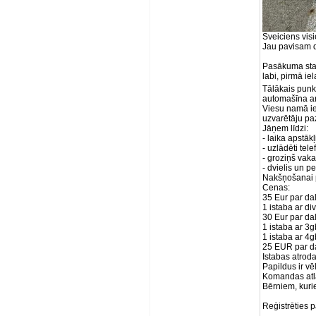
Sveiciens vis
Jau pavisam d
Pasākuma star
labi, pirmā iel
Tālākais punk
automašīna ar
Viesu namā ie
uzvarētāju pa
Jāņem līdzi:
- laika apstāk
- uzlādēti tel
- groziņš vak
- dvielis un pe
Nakšņošanai p
Cenas:
35 Eur par da
1 istaba ar di
30 Eur par da
1 istaba ar 3
1 istaba ar 4
25 EUR par d
Istabas atrod
Papildus ir v
Komandas atla
Bērniem, kuri
Reģistrēties 