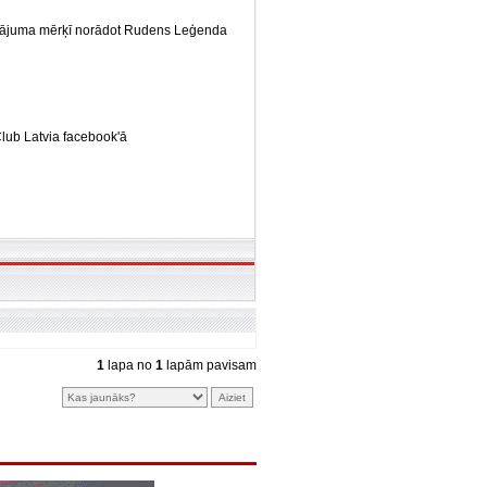
ksājuma mērķī norādot Rudens Leģenda
Club Latvia facebook'ā
1
lapa no
1
lapām pavisam