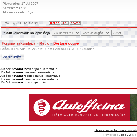
Pievienojies: 17 Jul 2007
Komentāri: 6688
Atrašanās vieta: Rīga
Wed Apr 13, 2011 9:52 pm
Parādīt komentārus no iepriekšējā:
Foruma sākumlapa
»
Retro
»
Bertone coupe
Pašlaik ir Thu Aug 06, 2026 5:19 am | Visi laiki ir GMT + 3 Stundas
Jūs šeit
nevarat
izveidot jaunus tematus
Jūs šeit
nevarat
pievienot komentārus
Jūs šeit
nevarat
rediģēt savus komentārus
Jūs šeit
nevarat
dzēst savus komentārus
Jūs šeit
nevarat
balsot aptaujās
Sazināties ar foruma administr
Powered by
phpBB
© p