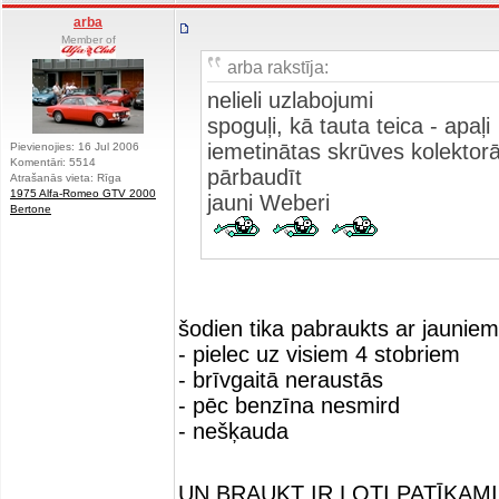
arba
Member of
arba rakstīja:
nelieli uzlabojumi
spoguļi, kā tauta teica - apaļi
iemetinātas skrūves kolektorā
Pievienojies: 16 Jul 2006
Komentāri: 5514
pārbaudīt
Atrašanās vieta: Rīga
1975 Alfa-Romeo GTV 2000
jauni Weberi
Bertone
šodien tika pabraukts ar jauni
- pielec uz visiem 4 stobriem
- brīvgaitā neraustās
- pēc benzīna nesmird
- nešķauda
UN BRAUKT IR ĻOTI PATĪKAM