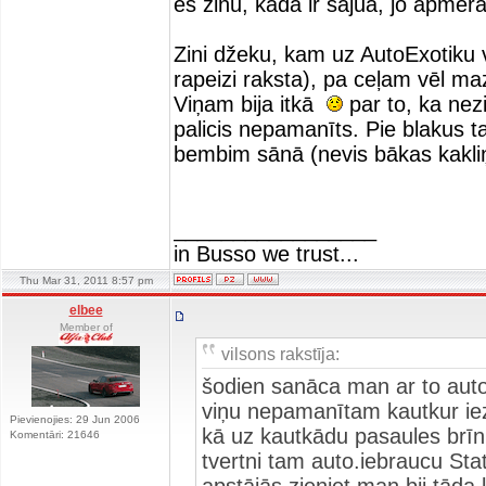
es zinu, kāda ir sajūa, jo apmēram
Zini džeku, kam uz AutoExotiku 
rapeizi raksta), pa ceļam vēl mazl
Viņam bija itkā
par to, ka nezi
palicis nepamanīts. Pie blakus ta
bembim sānā (nevis bākas kakliņ
_________________
in Busso we trust...
Thu Mar 31, 2011 8:57 pm
elbee
Member of
vilsons rakstīja:
šodien sanāca man ar to auto
viņu nepamanītam kautkur iez
Pievienojies: 29 Jun 2006
kā uz kautkādu pasaules brīn
Komentāri: 21646
tvertni tam auto.iebraucu Sta