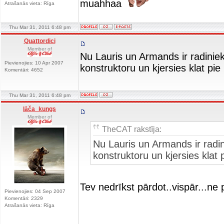
muahhaa
Atrašanās vieta: Rīga
Thu Mar 31, 2011 6:48 pm
Quattordici
Member of
Nu Lauris un Armands ir radiniek
Pievienojies: 10 Apr 2007
konstruktoru un kjersies klat pie
Komentāri: 4652
Thu Mar 31, 2011 6:48 pm
lāča_kungs
Member of
TheCAT rakstīja:
Nu Lauris un Armands ir radin
konstruktoru un kjersies klat 
Tev nedrīkst pārdot..vispār...ne
Pievienojies: 04 Sep 2007
Komentāri: 2329
Atrašanās vieta: Rīga
_________________