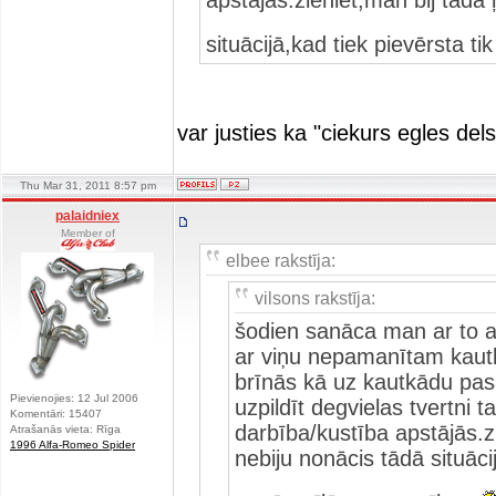
apstājās.zieniet,man bij tāda 
situācijā,kad tiek pievērsta t
var justies ka "ciekurs egles d
Thu Mar 31, 2011 8:57 pm
palaidniex
Member of
elbee rakstīja:
vilsons rakstīja:
šodien sanāca man ar to a
ar viņu nepamanītam kautk
brīnās kā uz kautkādu pas
Pievienojies: 12 Jul 2006
uzpildīt degvielas tvertni
Komentāri: 15407
darbība/kustība apstājās.zi
Atrašanās vieta: Rīga
1996 Alfa-Romeo Spider
nebiju nonācis tādā situācij