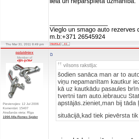
liela un nepārspīlēta uzmanība.
_________________
Vieglo un smago auto rezerves d
m.b:+371 26545924
Thu Mar 31, 2011 8:49 pm
palaidniex
Member of
vilsons rakstīja:
šodien sanāca man ar to auto
viņu nepamanītam kautkur iez
kā uz kautkādu pasaules brīn
tvertni tam auto.iebraucu Sta
apstājās.zieniet,man bij tāda 
Pievienojies: 12 Jul 2006
Komentāri: 15407
Atrašanās vieta: Rīga
situācijā,kad tiek pievērsta t
1996 Alfa-Romeo Spider