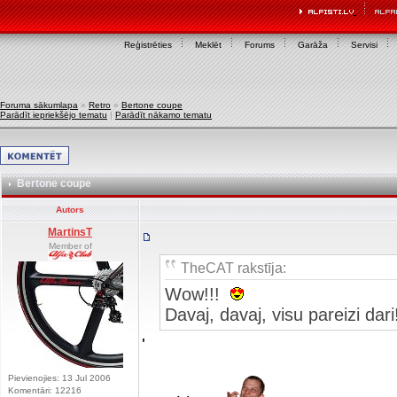
Reģistrēties
Meklēt
Forums
Garāža
Servisi
Foruma sākumlapa
»
Retro
»
Bertone coupe
Parādīt iepriekšējo tematu
|
Parādīt nākamo tematu
Bertone coupe
Autors
MartinsT
Member of
TheCAT rakstīja:
Wow!!!
Davaj, davaj, visu pareizi da
'
Pievienojies: 13 Jul 2006
Komentāri: 12216