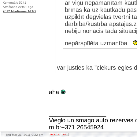
ar viņu nepamanītam kautk
Komentāri: 5241
Atrašanās vieta: Rīga
brīnās kā uz kautkādu pas
2012 Alfa-Romeo MITO
uzpildīt degvielas tvertni
darbība/kustība apstājās.zi
nebiju nonācis tādā situācij
nepārspīlēta uzmanība.
var justies ka "ciekurs egle
aha
_________________
Vieglo un smago auto rezerves d
m.b:+371 26545924
Thu Mar 31, 2011 9:22 pm