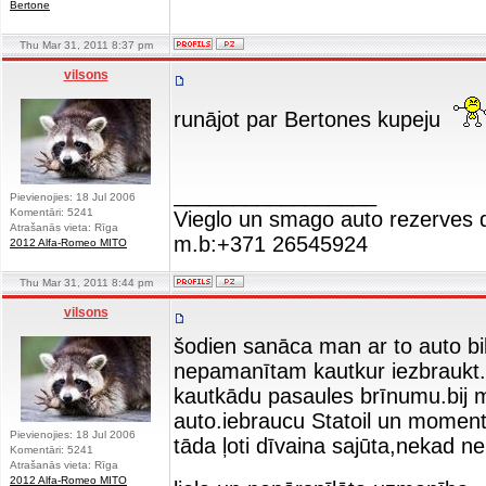
Bertone
Thu Mar 31, 2011 8:37 pm
vilsons
runājot par Bertones kupeju
_________________
Pievienojies: 18 Jul 2006
Komentāri: 5241
Vieglo un smago auto rezerves d
Atrašanās vieta: Rīga
m.b:+371 26545924
2012 Alfa-Romeo MITO
Thu Mar 31, 2011 8:44 pm
vilsons
šodien sanāca man ar to auto bi
nepamanītam kautkur iezbraukt.
kautkādu pasaules brīnumu.bij ma
auto.iebraucu Statoil un momentā
Pievienojies: 18 Jul 2006
tāda ļoti dīvaina sajūta,nekad ne
Komentāri: 5241
Atrašanās vieta: Rīga
2012 Alfa-Romeo MITO