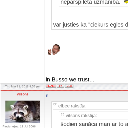
nepārspīlēta uzmanība.
var justies ka "ciekurs egle
_________________
in Busso we trust...
Thu Mar 31, 2011 8:59 pm
vilsons
elbee rakstīja:
vilsons rakstīja:
šodien sanāca man ar to a
Pievienojies: 18 Jul 2006