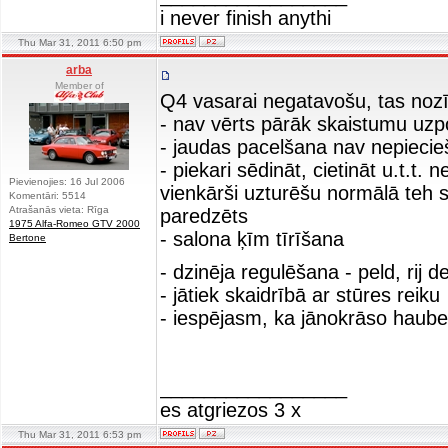
i never finish anythi
Thu Mar 31, 2011 6:50 pm
arba
Member of
Q4 vasarai negatavošu, tas noz
- nav vērts pārāk skaistumu uzpo
- jaudas pacelšana nav nepiecie
- piekari sēdināt, cietināt u.t.t. 
Pievienojies: 16 Jul 2006
vienkārši uzturēšu normālā teh s
Komentāri: 5514
Atrašanās vieta: Rīga
paredzēts
1975 Alfa-Romeo GTV 2000
- salona ķīm tīrīšana
Bertone
- dzinēja regulēšana - peld, rij
- jātiek skaidrībā ar stūres reiku
- iespējasm, ka jānokrāso haube
_________________
es atgriezos 3 x
Thu Mar 31, 2011 6:53 pm