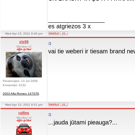
_________________
es atgriezos 3 x
Wed Apr 13, 2011 9:46 pm
xls99
Member of
vai tie weberi ir tiesam brand new
Pievienojies: 13 Jul 2006
Komentāri: 4132
2003 Alfa-Romeo 147GTA
Wed Apr 13, 2011 9:51 pm
ralfins
Member of
...jauda jūtami pieauga?...