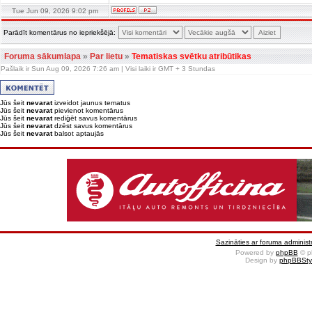
Tue Jun 09, 2026 9:02 pm
Parādīt komentārus no iepriekšējā:
Foruma sākumlapa
»
Par lietu
»
Tematiskas svētku atribūtikas
Pašlaik ir Sun Aug 09, 2026 7:26 am | Visi laiki ir GMT + 3 Stundas
Jūs šeit
nevarat
izveidot jaunus tematus
Jūs šeit
nevarat
pievienot komentārus
Jūs šeit
nevarat
rediģēt savus komentārus
Jūs šeit
nevarat
dzēst savus komentārus
Jūs šeit
nevarat
balsot aptaujās
Sazināties ar foruma administr
Powered by
phpBB
© p
Design by
phpBBSty