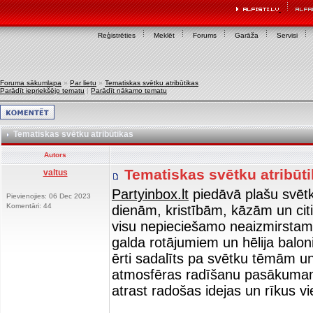
Reģistrēties
Meklēt
Forums
Garāža
Servisi
Foruma sākumlapa
»
Par lietu
»
Tematiskas svētku atribūtikas
Parādīt iepriekšējo tematu
|
Parādīt nākamo tematu
Tematiskas svētku atribūtikas
Autors
Tematiskas svētku atribūt
valtus
Partyinbox.lt
piedāvā plašu svēt
Pievienojies: 06 Dec 2023
Komentāri: 44
dienām, kristībām, kāzām un cit
visu nepieciešamo neaizmirsta
galda rotājumiem un hēlija balon
ērti sadalīts pa svētku tēmām un
atmosfēras radīšanu pasākumam. Šī
atrast radošas idejas un rīkus vi