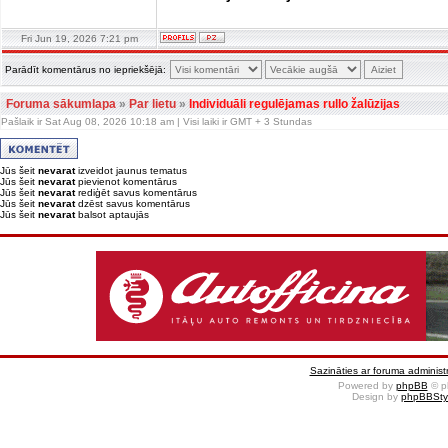
Fri Jun 19, 2026 7:21 pm
Parādīt komentārus no iepriekšējā:
Foruma sākumlapa
»
Par lietu
»
Individuāli regulējamas rullo žalūzijas
Pašlaik ir Sat Aug 08, 2026 10:18 am | Visi laiki ir GMT + 3 Stundas
Jūs šeit
nevarat
izveidot jaunus tematus
Jūs šeit
nevarat
pievienot komentārus
Jūs šeit
nevarat
rediģēt savus komentārus
Jūs šeit
nevarat
dzēst savus komentārus
Jūs šeit
nevarat
balsot aptaujās
Sazināties ar foruma administr
Powered by
phpBB
© p
Design by
phpBBSty