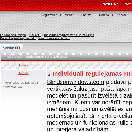
Reģistrēties
Meklēt
Forums
Garāža
Servisi
Foruma sākumlapa
»
Par lietu
»
Individuāli regulējamas rullo žalūzijas
Parādīt iepriekšējo tematu
|
Parādīt nākamo tematu
Individuāli regulējamas rullo žalūzijas
Autors
Individuāli regulējamas rul
valtus
Blindsonwindows.com
piedāvā pē
Pievienojies: 06 Dec 2023
Komentāri: 44
vertikālās žalūzijas. Īpašā lapa n
modelēt un pasūtīt izvēlētā diza
izmēriem. Klienti var norādīt n
mehānisma pusi un izvēlēties au
aptumšojošas). Šī ir ērta e-veika
modernas un funkcionālas rullo ž
un interjera vajadzībām.