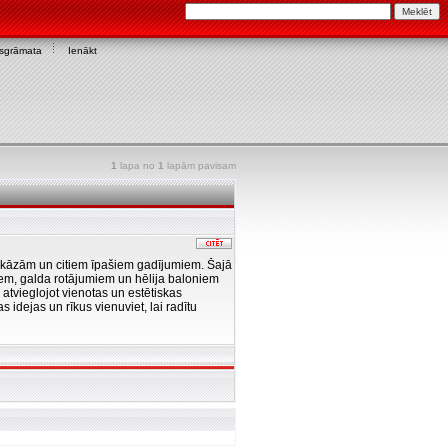
asgrāmata
Ienākt
1
lapa no
1
lapām pavisam
 kāzām un citiem īpašiem gadījumiem. Šajā
em, galda rotājumiem un hēlija baloniem
 atvieglojot vienotas un estētiskas
 idejas un rīkus vienuviet, lai radītu