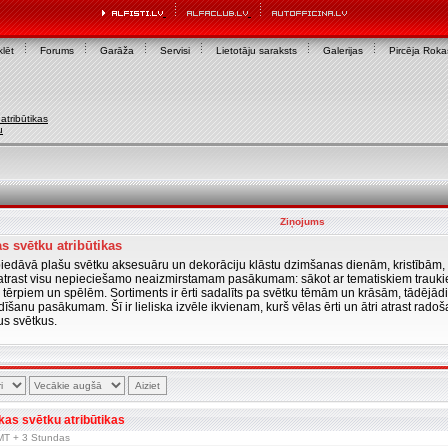
lēt
Forums
Garāža
Servisi
Lietotāju saraksts
Galerijas
Pircēja Rok
atribūtikas
u
Ziņojums
s svētku atribūtikas
iedāvā plašu svētku aksesuāru un dekorāciju klāstu dzimšanas dienām, kristībām,
 atrast visu nepieciešamo neaizmirstamam pasākumam: sākot ar tematiskiem trauki
 tērpiem un spēlēm. Sortiments ir ērti sadalīts pa svētku tēmām un krāsām, tādējādi
īšanu pasākumam. Šī ir lieliska izvēle ikvienam, kurš vēlas ērti un ātri atrast radošas
s svētkus.
kas svētku atribūtikas
 GMT + 3 Stundas