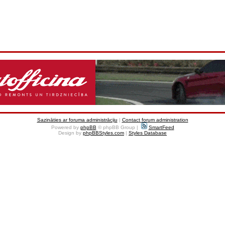
Sazināties ar foruma administrāciju
|
Contact forum administration
Powered by
phpBB
© phpBB Group |
SmartFeed
Design by
phpBBStyles.com
|
Styles Database