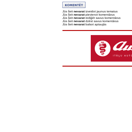
Jūs šeit
nevarat
izveidot jaunus tematus
Jūs šeit
nevarat
pievienot komentārus
Jūs šeit
nevarat
rediģēt savus komentārus
Jūs šeit
nevarat
dzēst savus komentārus
Jūs šeit
nevarat
balsot aptaujās