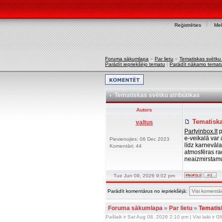
Reģistrēties
Mek
Foruma sākumlapa
»
Par lietu
»
Tematiskas svētku 
Parādīt iepriekšējo tematu
|
Parādīt nākamo temat
Tematiskas svētku atribūtikas
Autors
Tematiska
valtus
Partyinbox.lt
p
e-veikalā var
Pievienojies: 06 Dec 2023
līdz karnevāla
Komentāri: 44
atmosfēras rad
neaizmirstamu
Tue Jun 09, 2026 9:02 pm
Parādīt komentārus no iepriekšējā:
Foruma sākumlapa
»
Par lietu
»
Tematis
Pašlaik ir Sat Aug 08, 2026 2:10 pm | Visi laiki ir