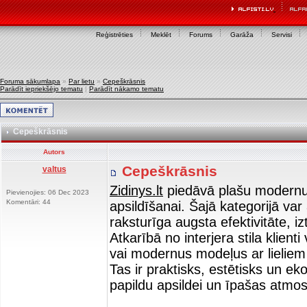
Reģistrēties
Meklēt
Forums
Garāža
Servisi
Foruma sākumlapa
»
Par lietu
»
Cepeškrāsnis
Parādīt iepriekšējo tematu
|
Parādīt nākamo tematu
Cepeškrāsnis
Autors
Cepeškrāsnis
valtus
Zidinys.lt
piedāvā plašu modernu 
Pievienojies: 06 Dec 2023
Komentāri: 44
apsildīšanai. Šajā kategorijā va
raksturīga augsta efektivitāte, 
Atkarībā no interjera stila klient
vai modernus modeļus ar lieliem 
Tas ir praktisks, estētisks un e
papildu apsildei un īpašas atmos